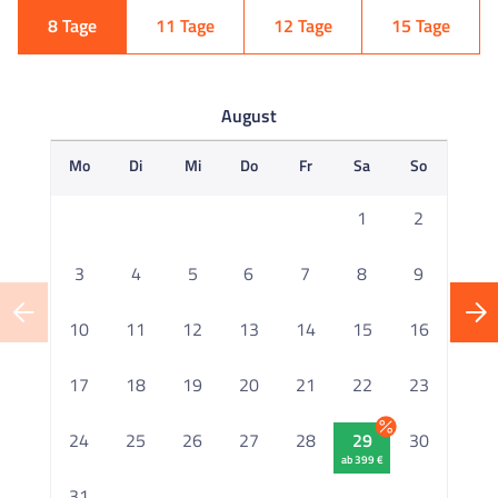
8 Tage
11 Tage
12 Tage
15 Tage
August
Mo
Di
Mi
Do
Fr
Sa
So
M
1
2
3
4
5
6
7
8
9
10
11
12
13
14
15
16
1
17
18
19
20
21
22
23
2
24
25
26
27
28
29
30
ab 399 €
2
31