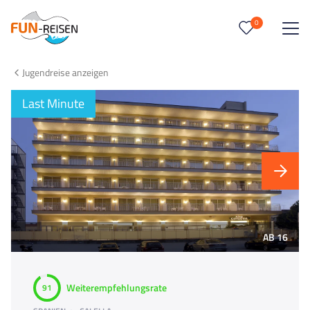
0
0
Reise/n auf deiner Merkliste
Jugendreise anzeigen
Keine Reisen auf der Merkliste
Last Minute
AB 16
Weiterempfehlungsrate
91