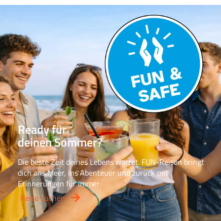
Ready für
deinen Sommer?
Die beste Zeit deines Lebens wartet. FUN-Reisen bringt
dich ans Meer, ins Abenteuer und zurück mit
Erinnerungen für immer.
Reise buchen