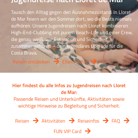
Tausch den Alltag gegen den Ausnahmezustand: In Lloret
de Mar feiern wir den Sommer dort, wo die Beats niemals
aufhören. Unsere Jugendreisen nach Lloret kombinieren
High-End-Clubbing mit purem Beach-Life und einer Crew,
die genau weiß, wie Eskalation und Sicherheit
zusammengehören – dein legendäres Upgrade für die
Costa Brava.
Reisen entdecken
Eltern-Infos
Hier findest du alle Infos zu Jugendreisen nach Lloret
de Mar:
Passende Reisen und Unterkünfte, Aktivitäten sowie
wichtige Hinweise zu Begleitung und Sicherheit.
Reisen
Aktivitäten
Reiseinfos
FAQ
FUN VIP Card