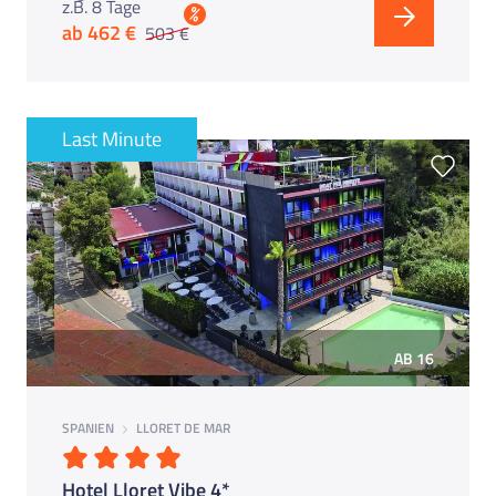
z.B. 8 Tage
%
ab 462 €
503 €
Last Minute
AB 16
SPANIEN
LLORET DE MAR
Hotel Lloret Vibe 4*