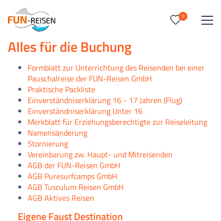
0
Alles für die Buchung
0
Reise/n auf deiner Merkliste
Keine Reisen auf der Merkliste
Formblatt zur Unterrichtung des Reisenden bei einer
Pauschalreise der FUN-Reisen GmbH
Praktische Packliste
Einverständniserklärung 16 - 17 Jahren (Flug)
Einverständniserklärung Unter 16
Merkblatt für Erziehungsberechtigte zur Reiseleitung
Namensänderung
Stornierung
Vereinbarung zw. Haupt- und Mitreisenden
AGB der FUN-Reisen GmbH
AGB Puresurfcamps GmbH
AGB Tusculum Reisen GmbH
AGB Aktives Reisen
Eigene Faust Destination