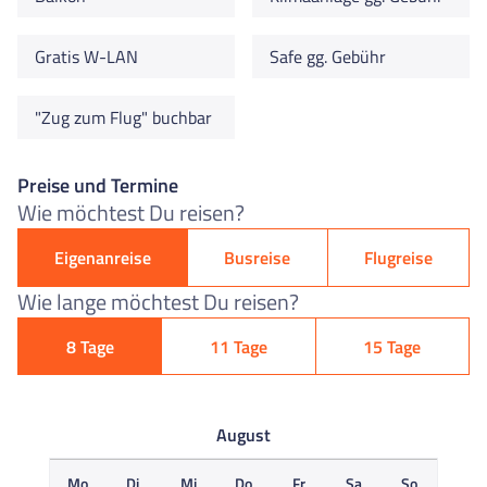
Gratis W-LAN
Safe gg. Gebühr
"Zug zum Flug" buchbar
Preise und Termine
Wie möchtest Du reisen?
Eigenanreise
Busreise
Flugreise
Wie lange möchtest Du reisen?
8 Tage
11 Tage
15 Tage
August
Mo
Di
Mi
Do
Fr
Sa
So
M