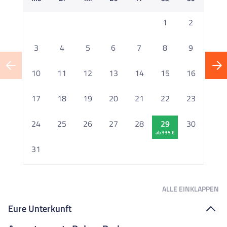
1
2
3
4
5
6
7
8
9
10
11
12
13
14
15
16
1
17
18
19
20
21
22
23
2
24
25
26
27
28
29
30
ab 335 €
2
31
ALLE
EINKLAPPEN
Eure Unterkunft