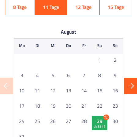
8 Tage
11 Tage
12 Tage
15 Tage
August
Mo
Di
Mi
Do
Fr
Sa
So
M
1
2
3
4
5
6
7
8
9
10
11
12
13
14
15
16
1
17
18
19
20
21
22
23
2
24
25
26
27
28
29
30
ab 531 €
2
31