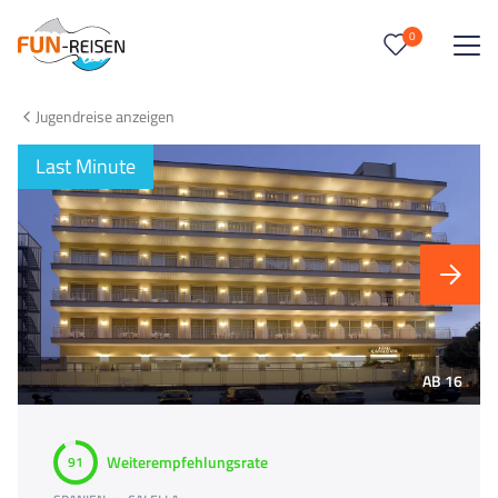
0
0
Reise/n auf deiner Merkliste
Jugendreise anzeigen
Keine Reisen auf der Merkliste
Last Minute
AB 16
Weiterempfehlungsrate
91