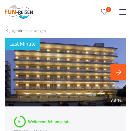
0
0
Reise/n auf deiner Merkliste
Jugendreise anzeigen
Keine Reisen auf der Merkliste
Last Minute
AB 16
Weiterempfehlungsrate
91