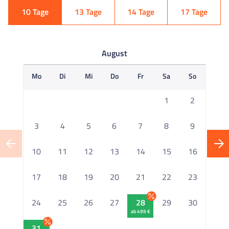
10 Tage
13 Tage
14 Tage
17 Tage
August
Mo
Di
Mi
Do
Fr
Sa
So
M
1
2
3
4
5
6
7
8
9
10
11
12
13
14
15
16
1
17
18
19
20
21
22
23
2
24
25
26
27
28
29
30
ab 499 €
2
31