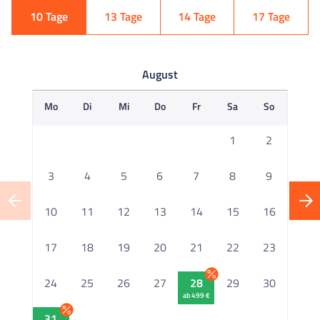
10 Tage
13 Tage
14 Tage
17 Tage
August
Mo
Di
Mi
Do
Fr
Sa
So
M
1
2
3
4
5
6
7
8
9
10
11
12
13
14
15
16
1
17
18
19
20
21
22
23
2
24
25
26
27
28
29
30
ab 499 €
2
31