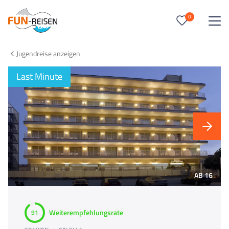
0
0
Reise/n auf deiner Merkliste
Jugendreise anzeigen
Keine Reisen auf der Merkliste
Last Minute
AB 16
Weiterempfehlungsrate
91