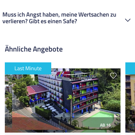
eure FUN-Reiseleiter vor Ort als Ansprechpartner!
Es stehen Zwei-, Drei- und Vierbettzimmer zur Verfügung. In
Muss ich Angst haben, meine Wertsachen zu
den Doppelzimmern werden für Drei oder Vierbettzimmer
verlieren? Gibt es einen Safe?
zusätzlich Zustellbetten aufgestellt. In einem Vierbettzimmer
kann es daher etwas enger werden. Die Zimmer sind entweder
mit Einzel- oder Doppelbetten ausgestattet.
Die Zimmer besitzen einen Mietsafe. Den solltet ihr auf jeden
Fall nutzen, um wichtige Sachen wie Handy, Reisepass und
Ähnliche Angebote
Bargeld sicher aufzubewahren. Kostet zwar eine kleine Gebühr,
aber das ist es wert, damit ihr ohne Stress den Tag verbringen
könnt.
Last Minute
AB 16