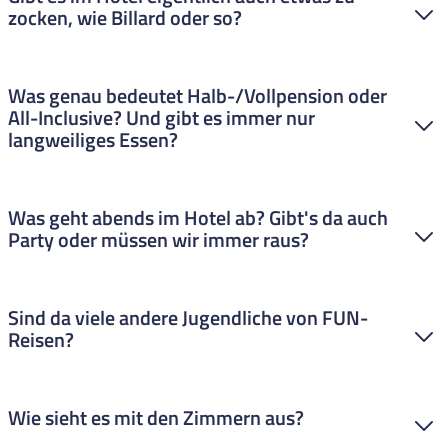
zocken, wie Billard oder so?
unter anderem Whirlpools und eine Sonnenterrasse mit
herrlicher Aussicht. Bitte beachte, dass die Nutzung der
Whirlpools erst ab 18 Jahren erlaubt ist.
Das Hotel bietet Extras wie Billiard oder Tischtennis gegen eine
Was genau bedeutet Halb-/Vollpension oder
kleine Gebühr. Perfekt, um sich vor dem Abendprogramm die
All-Inclusive? Und gibt es immer nur
Zeit zu vertreiben oder neue Leute kennenzulernen.
langweiliges Essen?
In der Regel gibt es Frühstück und Abendessen (Halbpension)
Was geht abends im Hotel ab? Gibt's da auch
oder auch Mittagessen dazu (Vollpension) in Buffetform. Bei
Party oder müssen wir immer raus?
All-Inclusive gibt's zusätzlich Snacks und Drinks fast den
ganzen Tag außerhalb der geregelten Essenszeiten. Es gibt ein
breitgefächertes Buffet mit einer guten Auswahl an
Das Hotel bietet außerdem ein abwechslungsreiches
spanischen und internationalen Gerichten. Keiner geht hungrig
Sind da viele andere Jugendliche von FUN-
Animationsprogramm. Für unvergessliche Partynächte warten
ins Bett. Wenn ihr All Inclusive gebucht habt, bekommt ihr
Reisen?
die angesagten Clubs von Calella ganz in der Nähe auf dich.
zwischendurch auch kostenfreie Snacks und Getränke.
Gleichzeitig bleibt das Hotel dein komfortabler Rückzugsort
zum Entspannen – ideal, um danach schnell wieder ins
Calella ist eine Hochburg für Jugendreisen! Im Hotel Htop Jadhe
Nachtleben zu starten.
Wie sieht es mit den Zimmern aus?
sind viele junge Leute unterwegs. Ihr werdet nicht die einzigen
FUN -Gäste sein und schnell Anschluss finden. Ihr habt immer