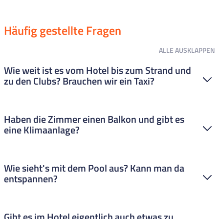
"htop Jadhe" teilen
Häufig gestellte Fragen
ALLE
AUSKLAPPEN
Wie weit ist es vom Hotel bis zum Strand und
zu den Clubs? Brauchen wir ein Taxi?
Zum Strand sind es nur ca. 500 Meter. Zu Fuß sind das ca. 5 bis
Haben die Zimmer einen Balkon und gibt es
10 Minuten. Perfekt für den Morgen oder Mittagsspaziergang.
eine Klimaanlage?
Zu den Clubs und Bars gelangt ihr schnell, diese sind in 5 bis 7
Minuten zu Fuß erreichbar. Ein Taxi braucht ihr also nicht.
Jedes Zimmer verfügt über einen eigenen Balkon – ideal, um
Wie sieht's mit dem Pool aus? Kann man da
den Abend entspannt mit Ausblick ausklingen zu lassen.
entspannen?
Natürlich sind alle Zimmer klimatisiert, sodass du dich jederzeit
von der warmen Sonne Calellas erfrischen kannst.
Das Hotel bietet einen großzügigen Außenpoolbereich sowie
Gibt es im Hotel eigentlich auch etwas zu
eine attraktive Dachterrasse. Auf dem Dach erwarten dich