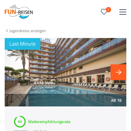
0
0
Reise/n auf deiner Merkliste
Jugendreise anzeigen
Keine Reisen auf der Merkliste
Last Minute
AB 16
Weiterempfehlungsrate
90