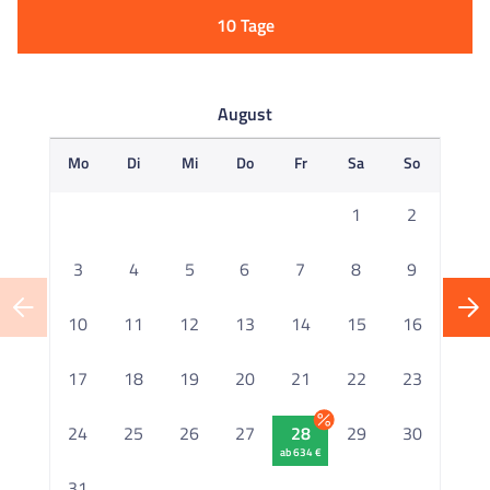
10 Tage
August
Mo
Di
Mi
Do
Fr
Sa
So
M
1
2
3
4
5
6
7
8
9
10
11
12
13
14
15
16
1
17
18
19
20
21
22
23
2
24
25
26
27
28
29
30
ab 634 €
2
31