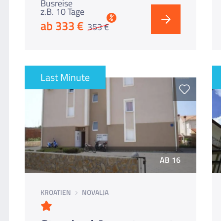
Busreise
z.B. 10 Tage
%
ab 333 €
353 €
Last Minute
AB 16
KROATIEN
NOVALJA