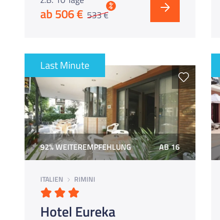
%
ab 506 €
533 €
Last Minute
92% WEITEREMPFEHLUNG
AB 16
ITALIEN
RIMINI
Hotel Eureka