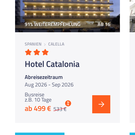
iste
91% WEITEREMPFEHLUNG
AB 16
SPANIEN
CALELLA
Hotel Catalonia
Abreisezeitraum
Aug 2026 - Sep 2026
Busreise
z.B. 10 Tage
%
ab 499 €
533 €