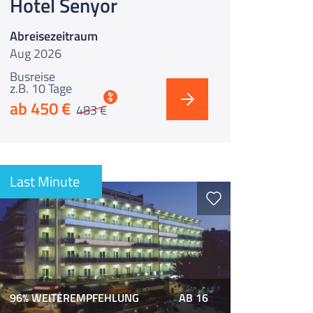
Hotel Senyor
Abreisezeitraum
Aug 2026
Busreise
z.B. 10 Tage
%
ab 450 €
483 €
Last Minute
96% WEITEREMPFEHLUNG
AB 16