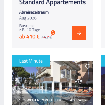
Standard Appartements
Abreisezeitraum
Aug 2026
Busreise
z.B. 10 Tage
%
ab 410 €
442 €
Last Minute
93% WEITEREMPFEHLUNG
AB 15/16