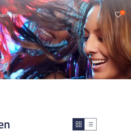
0
eanfrage
en