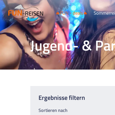
FUN-Reisen
Testblog
🔥FUN - deals🔥
Sommerre
Jugend- & Pa
Ergebnisse filtern
Sortieren nach