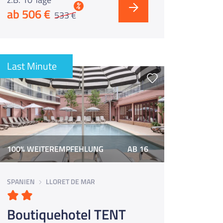
%
ab 506 €
533 €
Last Minute
100% WEITEREMPFEHLUNG
AB 16
SPANIEN
LLORET DE MAR
Boutiquehotel TENT