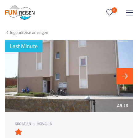
0
0
Reise/n auf deiner Merkliste
Jugendreise anzeigen
Keine Reisen auf der Merkliste
Last Minute
AB 16
KROATIEN
NOVALJA