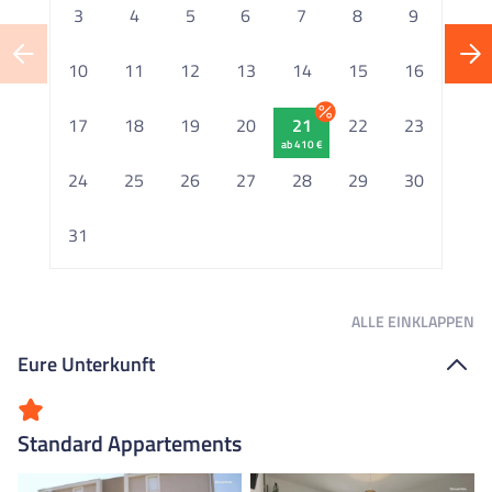
3
4
5
6
7
8
9
10
11
12
13
14
15
16
1
17
18
19
20
21
22
23
ab 410 €
2
24
25
26
27
28
29
30
2
31
ALLE
EINKLAPPEN
Eure Unterkunft
Standard Appartements