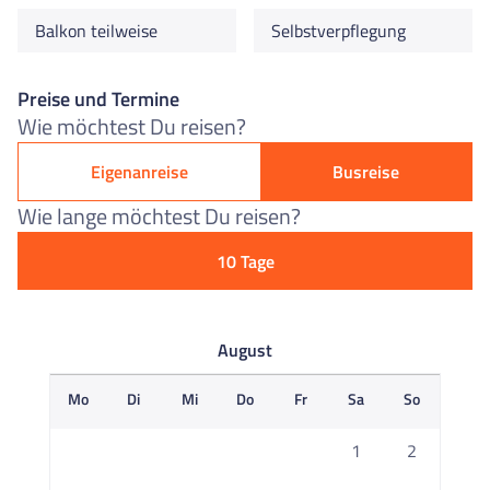
Balkon teilweise
Selbstverpflegung
Preise und Termine
Wie möchtest Du reisen?
Eigenanreise
Busreise
Wie lange möchtest Du reisen?
10 Tage
August
Mo
Di
Mi
Do
Fr
Sa
So
M
1
2