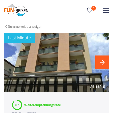
0
0
Reise/n auf deiner Merkliste
Sommerreise anzeigen
Keine Reisen auf der Merkliste
Last Minute
AB 15/16
Weiterempfehlungsrate
87