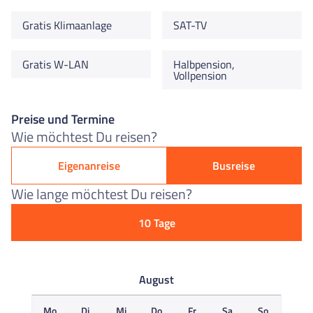
Gratis Klimaanlage
SAT-TV
Gratis W-LAN
Halbpension,
Vollpension
Preise und Termine
Wie möchtest Du reisen?
Eigenanreise
Busreise
Wie lange möchtest Du reisen?
10 Tage
August
Mo
Di
Mi
Do
Fr
Sa
So
M