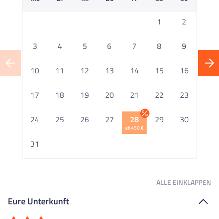
1
2
3
4
5
6
7
8
9
10
11
12
13
14
15
16
1
17
18
19
20
21
22
23
2
24
25
26
27
28
29
30
ab 450 €
2
31
ALLE
EINKLAPPEN
Eure Unterkunft