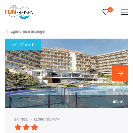
0
0
Reise/n auf deiner Merkliste
Jugendreise anzeigen
Keine Reisen auf der Merkliste
Last Minute
AB 16
SPANIEN
LLORET DE MAR