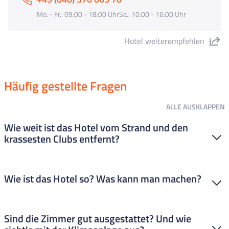
Mo. - Fr.: 09:00 - 18:00 UhrSa.: 10:00 - 16:00 Uhr
Hotel weiterempfehlen
"Hotel Samba" teilen
Häufig gestellte Fragen
ALLE
AUSKLAPPEN
Wie weit ist das Hotel vom Strand und den
krassesten Clubs entfernt?
Keine Sorge, das Hotel liegt mega günstig. Zum Strand sind es
Wie ist das Hotel so? Was kann man machen?
nur so ca. 500-600 Meter ein kurzer Weg, perfekt, um dich zu
sonnen. Und zur Discomeile? nur etwa 5 Gehminuten. Du bist
also ruckzuck mittendrin, wenn die Party startet!
Das Samba hat einen richtig großen Außenpool mit chilliger
Sind die Zimmer gut ausgestattet? Und wie
Sonnenterrasse. Tagsüber kannst du hier perfekt abhängen,