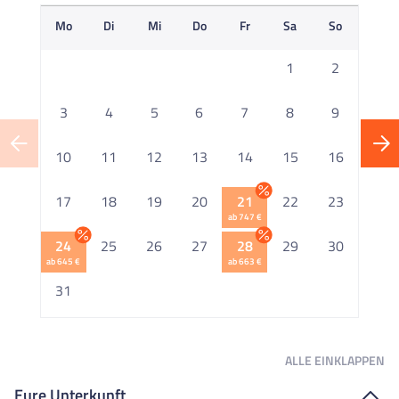
Mo
Di
Mi
Do
Fr
Sa
So
M
1
2
3
4
5
6
7
8
9
10
11
12
13
14
15
16
1
17
18
19
20
21
22
23
ab 747 €
2
24
25
26
27
28
29
30
ab 645 €
ab 663 €
2
31
ALLE
EINKLAPPEN
Eure Unterkunft