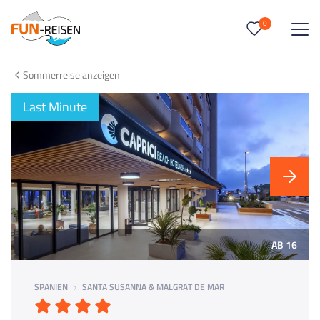
0
0
Reise/n auf deiner Merkliste
Sommerreise anzeigen
Keine Reisen auf der Merkliste
Last Minute
AB 16
SPANIEN
SANTA SUSANNA & MALGRAT DE MAR