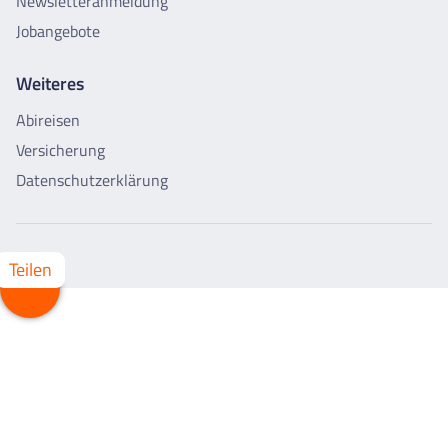
Newsletteranmeldung
Jobangebote
Weiteres
Abireisen
Versicherung
Datenschutzerklärung
Teilen
Whatsapp
Facebook
X