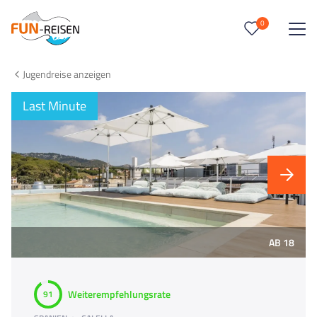
0
0
Reise/n auf deiner Merkliste
Jugendreise anzeigen
Keine Reisen auf der Merkliste
Last Minute
AB 18
Weiterempfehlungsrate
91