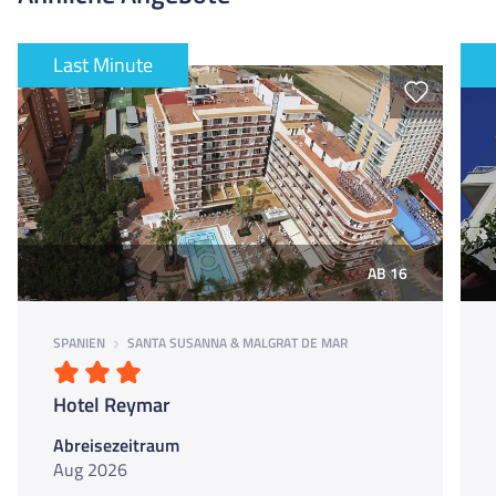
Wellness und Fitnessangebote
Lunchpakete für unterwegs
Last Minute
Abendunterhaltungsprogramm
AB 16
SPANIEN
SANTA SUSANNA & MALGRAT DE MAR
Hotel Reymar
Abreisezeitraum
Aug 2026