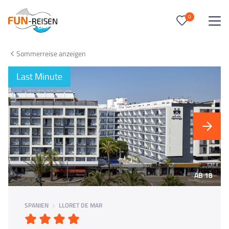
0
0
Reise/n auf deiner Merkliste
Sommerreise anzeigen
Keine Reisen auf der Merkliste
Last Minute
AB 18
SPANIEN
LLORET DE MAR