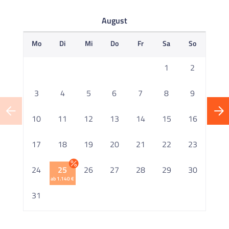
August
Mo
Di
Mi
Do
Fr
Sa
So
M
1
2
3
4
5
6
7
8
9
10
11
12
13
14
15
16
1
17
18
19
20
21
22
23
2
24
25
26
27
28
29
30
ab 1.140 €
2
31