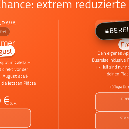
Chance: extrem reduzierte
BRAVA
NOVAL
BERE
FUN 
frei
mmer
Fre
gust
Dein eigenes Ap
Busreise inklusive
pot in Calella –
17. Juli sind nur 
d direkt vor der
deinen Plat
. August stark
w die letzten Plätze
10 Tage Busr
 €
PRE
p. P.
STA