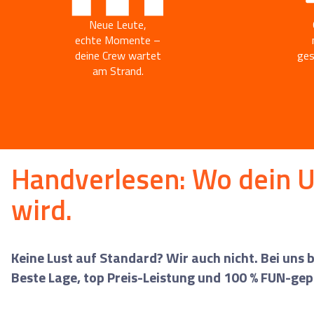
0
Reise/n auf deiner Merk
Neue Leute,
Keine Reisen auf der Merkliste
echte Momente –
deine Crew wartet
ges
am Strand.
Handverlesen: Wo dein U
wird.
Keine Lust auf Standard? Wir auch nicht. Bei uns
Beste Lage, top Preis-Leistung und 100 % FUN-gep