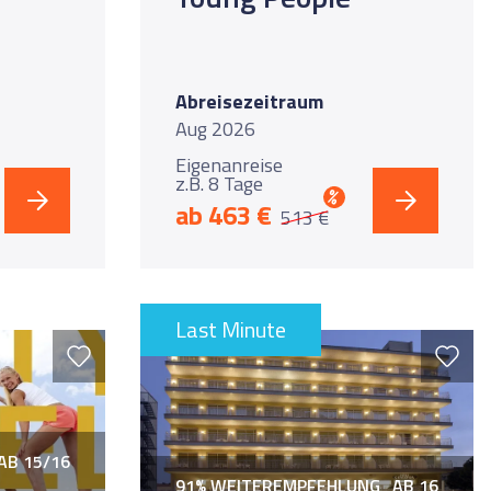
Abreisezeitraum
Aug 2026
Eigenanreise
z.B. 8 Tage
%
ab 463 €
513 €
Last Minute
AB 15/16
91% WEITEREMPFEHLUNG
AB 16