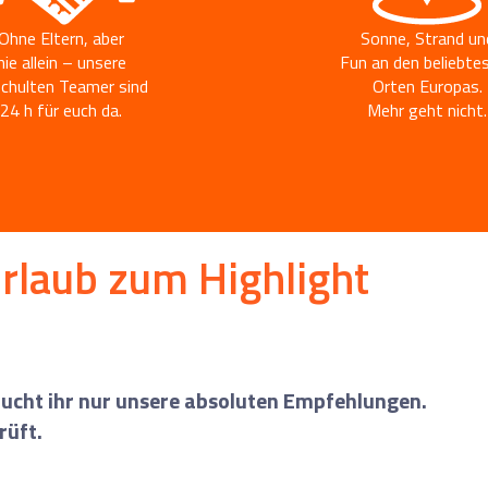
liste
Ohne Eltern, aber
Sonne, Strand un
nie allein – unsere
Fun an den beliebte
chulten Teamer sind
Orten Europas.
24 h für euch da.
Mehr geht nicht.
rlaub zum Highlight
 bucht ihr nur unsere absoluten Empfehlungen.
rüft.