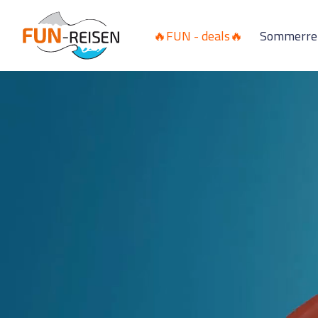
🔥FUN - deals🔥
Sommerre