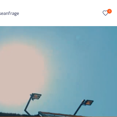
0
seanfrage