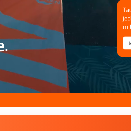
Ta
je
mi
e.
J