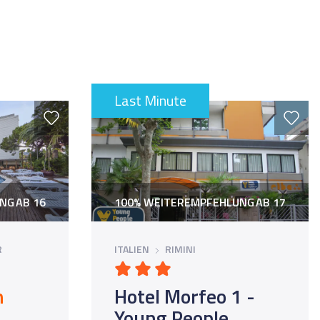
Last Minute
UNG
AB 16
100% WEITEREMPFEHLUNG
AB 17
R
ITALIEN
RIMINI
n
Hotel Morfeo 1 -
Young People