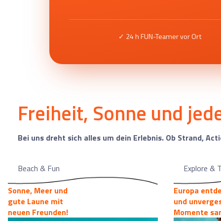
✓ 24 h FUN-Teamer vor Ort
Freiheit, Sonne und je
Bei uns dreht sich alles um dein Erlebnis. Ob Strand, Act
Beach & Fun
Explore & T
Sonne, Meer und
Europa entd
gute Laune mit
und unverges
neuen Freunden!
Momente sa