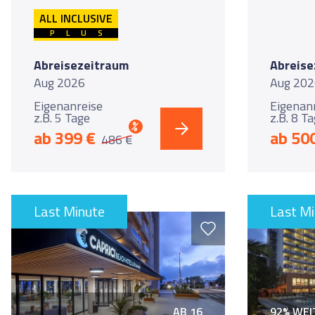
ALL INCLUSIVE
PLUS
Abreisezeitraum
Abreise
Aug 2026
Aug 202
Eigenanreise
Eigenan
z.B. 5 Tage
z.B. 8 T
%
ab 399 €
ab 50
486 €
Last Minute
Last M
AB 16
92% WE