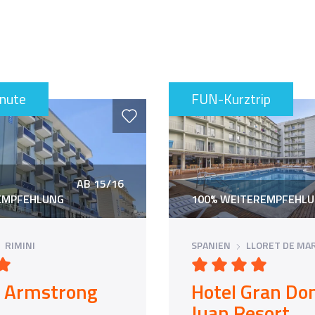
inute
FUN-Kurztrip
AB 15/16
EMPFEHLUNG
100% WEITEREMPFEHL
RIMINI
SPANIEN
LLORET DE MA
l Armstrong
Hotel Gran Do
Juan Resort
es Jahres 2025 in Rimini