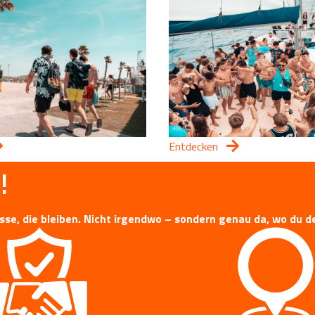
Entdecken
!
isse, die bleiben. Nicht irgendwo – sondern genau da, wo du