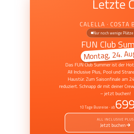
Letzte 
CALELLA · COSTA 
Nur noch wenige Plätze 
FUN Club Su
Montag, 24. Au
Das FUN Club Summer ist der Hots
All Inclusive Plus, Pool und Stran
Haustür. Zum Saisonfinale am 24
reduziert. Schnapp dir mit deiner Cre
– jetzt buchen!
699
10 Tage Busreise · ab
ALL INCLUSIVE PLUS
Jetzt buchen