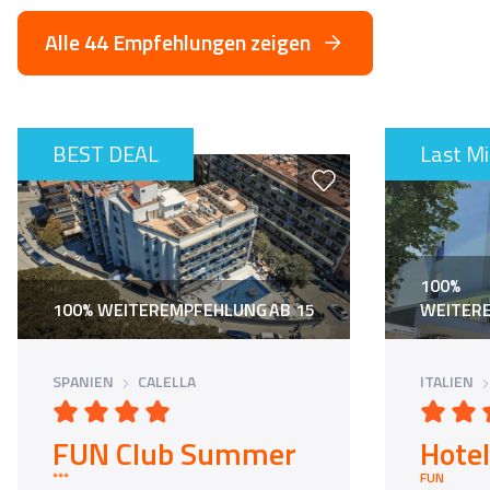
Alle 44 Empfehlungen zeigen
BEST DEAL
Last M
100%
100% WEITEREMPFEHLUNG
AB 15
WEITER
SPANIEN
CALELLA
ITALIEN
FUN Club Summer
Hote
*** the place to be in Calella 2026 ***
FUN Hotel d