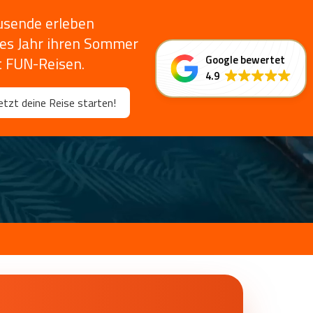
usende erleben
des Jahr ihren Sommer
Google bewertet
t FUN-Reisen.
4.9
etzt deine Reise starten!