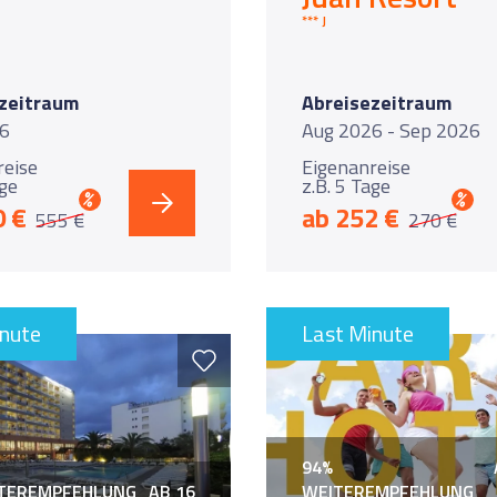
*** Jetzt Kurztrip buchen ***
zeitraum
Abreisezeitraum
6
Aug 2026 - Sep 2026
reise
Eigenanreise
age
z.B. 5 Tage
%
%
0 €
ab 252 €
555 €
270 €
inute
Last Minute
94%
ITEREMPFEHLUNG
AB 16
WEITEREMPFEHLUNG