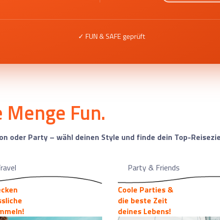
✓ FUN & SAFE geprüft
de Menge Fun.
ion oder Party – wähl deinen Style und finde dein Top-Reisezie
ravel
Party & Friends
ecken
Coole Parties &
sliche
die beste Zeit
mmeln!
deines Lebens!