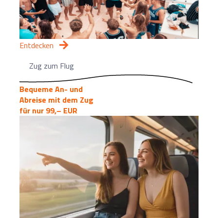
Entdecken
Zug zum Flug
Bequeme An- und
Abreise mit dem Zug
für nur 99,– EUR