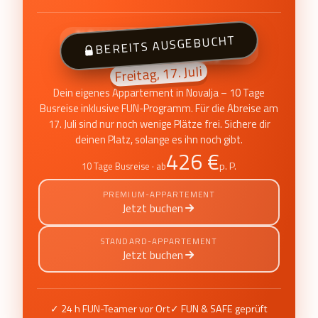
NOVALJA · ZRĆE BEACH
BEREITS AUSGEBUCHT
FUN Appartements
Freitag, 17. Juli
Dein eigenes Appartement in Novalja – 10 Tage
Busreise inklusive FUN-Programm. Für die Abreise am
17. Juli sind nur noch wenige Plätze frei. Sichere dir
deinen Platz, solange es ihn noch gibt.
426 €
p. P.
10 Tage Busreise · ab
PREMIUM-APPARTEMENT
Jetzt buchen
STANDARD-APPARTEMENT
Jetzt buchen
✓ 24 h FUN-Teamer vor Ort
✓ FUN & SAFE geprüft