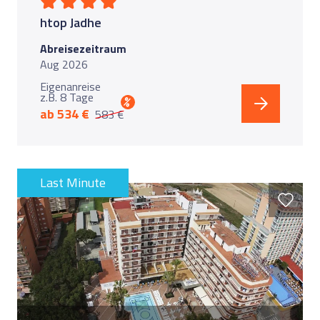
htop Jadhe
Abreisezeitraum
Aug 2026
Eigenanreise
z.B. 8 Tage
%
ab 534 €
583 €
Last Minute