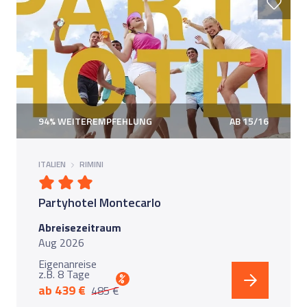
94% WEITEREMPFEHLUNG
AB 15/16
ITALIEN
RIMINI
Partyhotel Montecarlo
Abreisezeitraum
Aug 2026
Eigenanreise
z.B. 8 Tage
%
ab 439 €
485 €