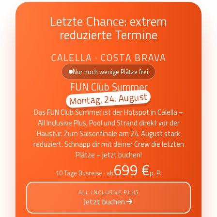
Letzte Chance: extrem
reduzierte Termine
CALELLA · COSTA BRAVA
Nur noch wenige Plätze frei
FUN Club Summer
Montag, 24. August
Das FUN Club Summer ist der Hotspot in Calella –
All Inclusive Plus, Pool und Strand direkt vor der
Haustür. Zum Saisonfinale am 24. August stark
reduziert. Schnapp dir mit deiner Crew die letzten
Plätze – jetzt buchen!
699 €
p. P.
10 Tage Busreise · ab
ALL INCLUSIVE PLUS
Jetzt buchen