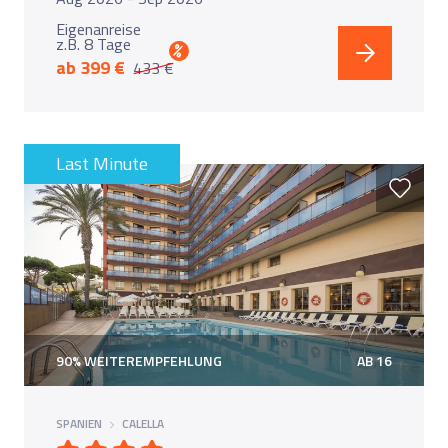
Eigenanreise
z.B. 8 Tage
%
ab 399 €
433 €
Last Minute
90% WEITEREMPFEHLUNG
AB 16
SPANIEN
CALELLA