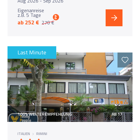
Aug 2026 - Sep 2026
Eigenanreise
z.B. 5 Tage
%
ab 252 €
270 €
Last Minute
100% WEITEREMPFEHLUNG
AB 17
ITALIEN
RIMINI