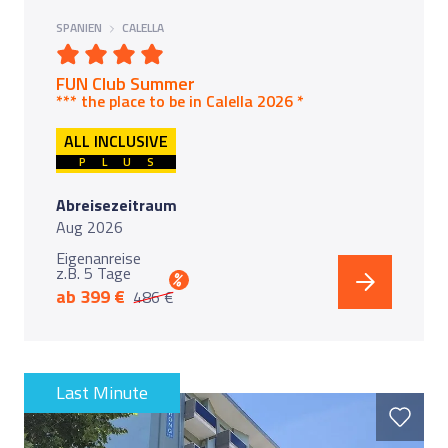
SPANIEN
CALELLA
FUN Club Summer
*** the place to be in Calel
la 2026 ***
ALL INCLUSIVE
PLUS
Abreisezeitraum
Aug 2026
Eigenanreise
z.B. 5 Tage
%
ab 399 €
486 €
Last Minute