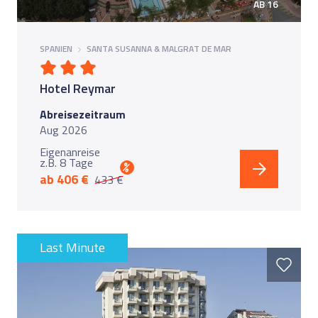
AB 16
SPANIEN
SANTA SUSANNA & MALGRAT DE MAR
Hotel Reymar
Abreisezeitraum
Aug 2026
Eigenanreise
z.B. 8 Tage
%
ab 406 €
433 €
Last Minute