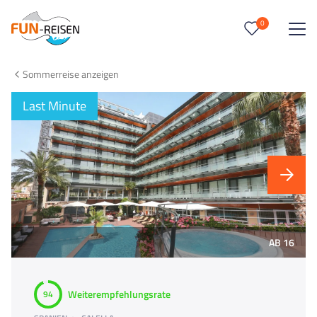
0
0
Reise/n auf deiner Merkliste
Sommerreise anzeigen
Keine Reisen auf der Merkliste
Last Minute
AB 16
Weiterempfehlungsrate
94