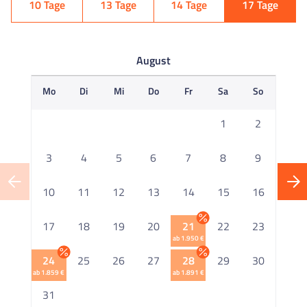
10 Tage
13 Tage
14 Tage
17 Tage
August
Mo
Di
Mi
Do
Fr
Sa
So
M
1
2
3
4
5
6
7
8
9
10
11
12
13
14
15
16
1
17
18
19
20
21
22
23
ab 1.950 €
2
24
25
26
27
28
29
30
ab 1.859 €
ab 1.891 €
2
31