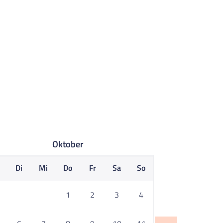
Oktober
o
Di
Mi
Do
Fr
Sa
So
1
2
3
4