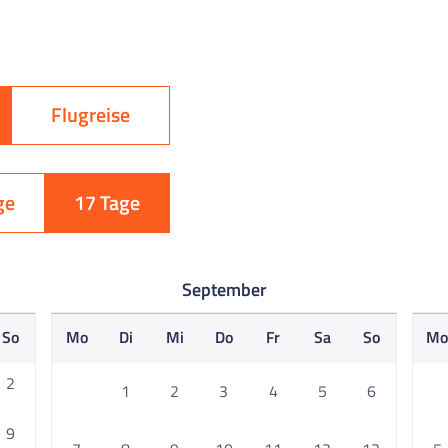
Flugreise
ge
17 Tage
September
So
Mo
Di
Mi
Do
Fr
Sa
So
M
2
1
2
3
4
5
6
9