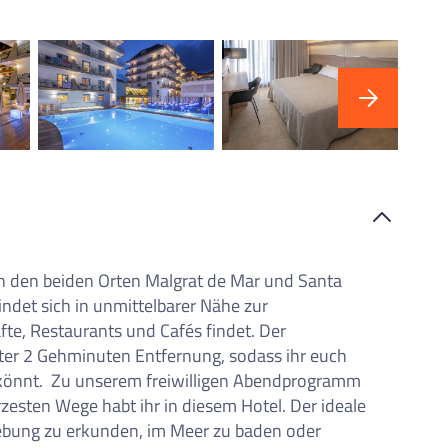
iste
en den beiden Orten Malgrat de Mar und Santa
ndet sich in unmittelbarer Nähe zur
fte, Restaurants und Cafés findet. Der
nter 2 Gehminuten Entfernung, sodass ihr euch
 könnt. Zu unserem freiwilligen Abendprogramm
ürzesten Wege habt ihr in diesem Hotel. Der ideale
bung zu erkunden, im Meer zu baden oder