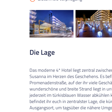
0
Reise/n auf deiner Merkl
Keine Reisen auf der Merkliste
Die Lage
Das moderne 4* Hotel liegt zentral zwisch
Susanna im Herzen des Geschehens. Es befi
Promenadenstraße, auf der ihr viele Geschä
wunderschöne und breite Strand liegt in u
jederzeit im türkisblauen Wasser abkühlen
befindet ihr euch in zentralster Lage, die k
Ausgangsort, um tagsüber die nähere Umge