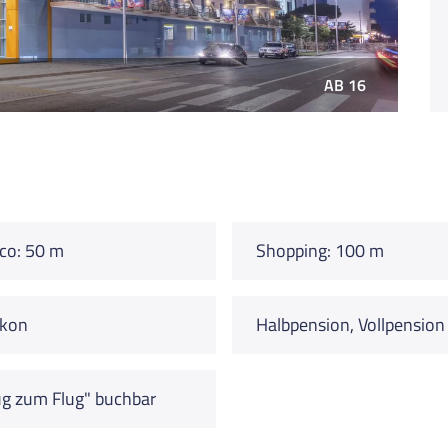
AB 16
co: 50 m
Shopping: 100 m
lkon
Halbpension, Vollpension
g zum Flug" buchbar