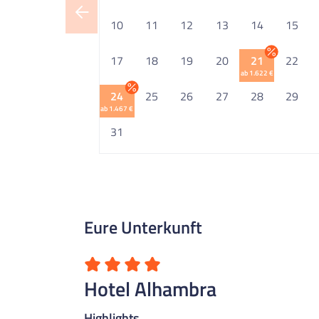
10
11
12
13
14
15
17
18
19
20
21
22
ab 1.622 €
24
25
26
27
28
29
ab 1.467 €
31
Eure Unterkunft
Hotel Alhambra
Highlights