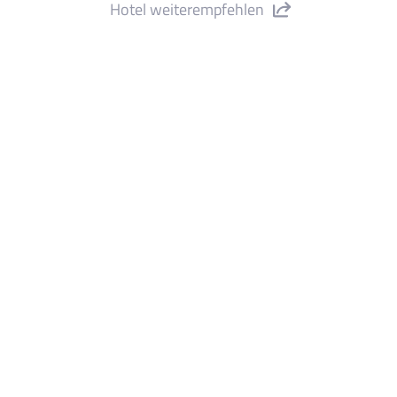
Hotel weiterempfehlen
otel Alhambra" teilen