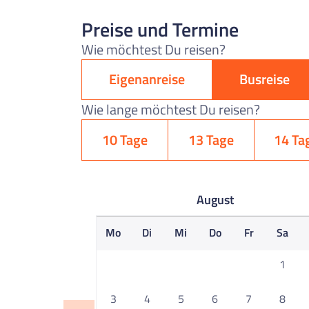
Preise und Termine
Wie möchtest Du reisen?
Eigenanreise
Busreise
Wie lange möchtest Du reisen?
10 Tage
13 Tage
14 Ta
August
Mo
Di
Mi
Do
Fr
Sa
1
3
4
5
6
7
8