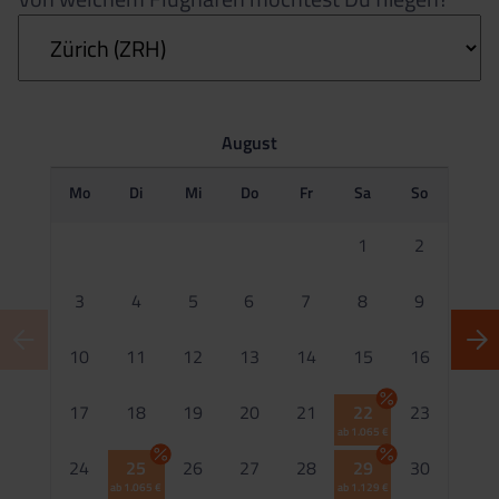
August
Mo
Di
Mi
Do
Fr
Sa
So
M
1
2
3
4
5
6
7
8
9
10
11
12
13
14
15
16
1
17
18
19
20
21
22
23
ab 1.065 €
2
24
25
26
27
28
29
30
ab 1.065 €
ab 1.129 €