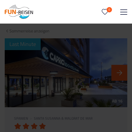
0
0
Reise/n auf deiner Merkliste
Sommerreise anzeigen
Keine Reisen auf der Merkliste
Last Minute
AB 16
SPANIEN
SANTA SUSANNA & MALGRAT DE MAR