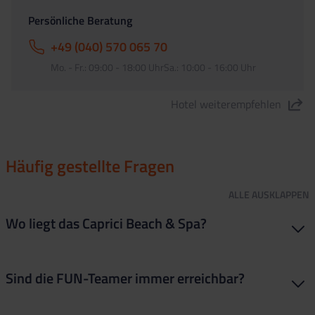
Persönliche Beratung
+49 (040) 570 065 70
Mo. - Fr.: 09:00 - 18:00 UhrSa.: 10:00 - 16:00 Uhr
Hotel weiterempfehlen
"Hotel Caprici Beach & Spa" teilen
Häufig gestellte Fragen
ALLE
AUSKLAPPEN
Wo liegt das Caprici Beach & Spa?
Das Hotel liegt direkt in Santa Susanna, angrenzend an
Sind die FUN-Teamer immer erreichbar?
Malgrat de Mar. Es befindet sich nicht mitten im lauten Party-
Zentrum, sondern direkt am Strand. Aber keine Sorge, das
Stadtzentrum mit den Clubs und Bars ist easy zu Fuß