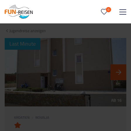
0
0
Reise/n auf deiner Merkliste
Jugendreise anzeigen
Keine Reisen auf der Merkliste
Last Minute
AB 16
KROATIEN
NOVALJA