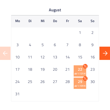
August
Mo
Di
Mi
Do
Fr
Sa
So
M
1
2
3
4
5
6
7
8
9
10
11
12
13
14
15
16
1
17
18
19
20
21
22
23
ab 1.125 €
2
24
25
26
27
28
29
30
ab 1.109 €
2
31