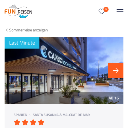
0
0
Reise/n auf deiner Merkliste
Sommerreise anzeigen
Keine Reisen auf der Merkliste
Last Minute
AB 16
SPANIEN
SANTA SUSANNA & MALGRAT DE MAR