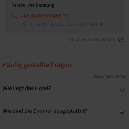
Persönliche Beratung
+49 (040) 570 065 70
Mo. - Fr.: 09:00 - 18:00 UhrSa.: 10:00 - 16:00 Uhr
Hotel weiterempfehlen
"Aquahotel Onabrava & Spa" teilen
Häufig gestellte Fragen
ALLE
AUSKLAPPEN
Wie liegt das Hotel?
Das Hotel liegt 100 Meter vom Strand weg und das
Wie sind die Zimmer ausgestattet?
Stadtzentrum mit den Bars und Clubs ist auch easy zu Fuß
erreichbar.
Die Zimmer sind modern und haben alles Wichtige: ein eigenes