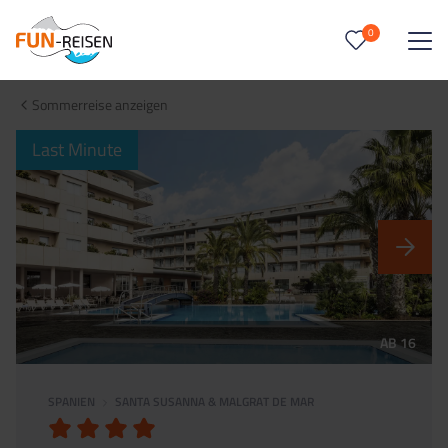
0
0
Reise/n auf deiner Merkliste
Sommerreise anzeigen
Keine Reisen auf der Merkliste
Last Minute
AB 16
SPANIEN
SANTA SUSANNA & MALGRAT DE MAR