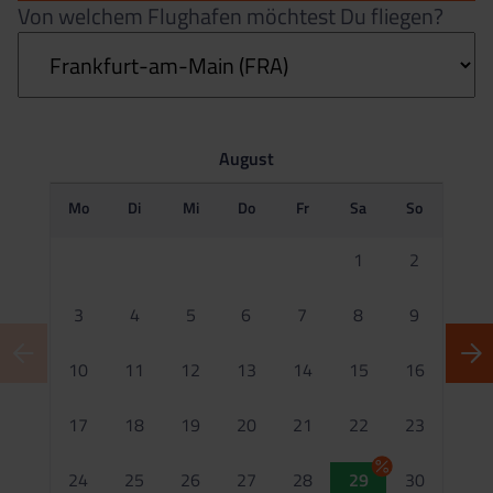
Von welchem Flughafen möchtest Du fliegen?
August
Mo
Di
Mi
Do
Fr
Sa
So
M
1
2
3
4
5
6
7
8
9
10
11
12
13
14
15
16
1
17
18
19
20
21
22
23
2
24
25
26
27
28
29
30