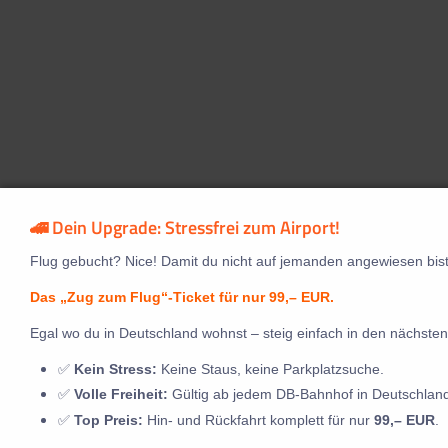
🚄 Dein Upgrade: Stressfrei zum Airport!
Flug gebucht? Nice! Damit du nicht auf jemanden angewiesen bist
Das „Zug zum Flug“-Ticket für nur 99,– EUR.
Egal wo du in Deutschland wohnst – steig einfach in den nächsten
✅
Kein Stress:
Keine Staus, keine Parkplatzsuche.
✅
Volle Freiheit:
Gültig ab jedem DB-Bahnhof in Deutschlan
✅
Top Preis:
Hin- und Rückfahrt komplett für nur
99,– EUR
.