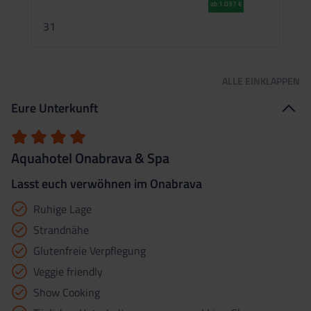
ab 1.037 €
2
31
ALLE
EINKLAPPEN
Eure Unterkunft
Aquahotel Onabrava & Spa
Lasst euch verwöhnen im Onabrava
Ruhige Lage
Strandnähe
Glutenfreie Verpflegung
Veggie friendly
Show Cooking