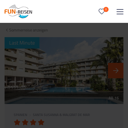
0
0
Reise/n auf deiner Merkliste
Sommerreise anzeigen
Keine Reisen auf der Merkliste
Last Minute
AB 16
SPANIEN
SANTA SUSANNA & MALGRAT DE MAR