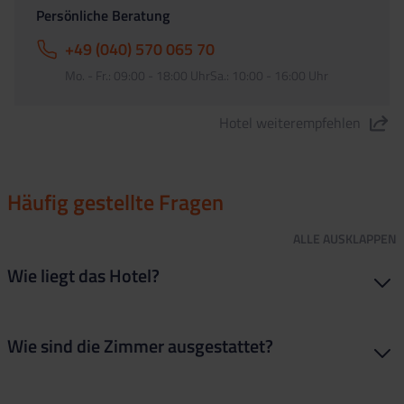
Persönliche Beratung
+49 (040) 570 065 70
Mo. - Fr.: 09:00 - 18:00 UhrSa.: 10:00 - 16:00 Uhr
Hotel weiterempfehlen
"Aquahotel Onabrava & Spa" teilen
Häufig gestellte Fragen
ALLE
AUSKLAPPEN
Wie liegt das Hotel?
Das Hotel liegt 100 Meter vom Strand weg und das
Wie sind die Zimmer ausgestattet?
Stadtzentrum mit den Bars und Clubs ist auch easy zu Fuß
erreichbar.
Die Zimmer sind modern und haben alles Wichtige: ein eigenes