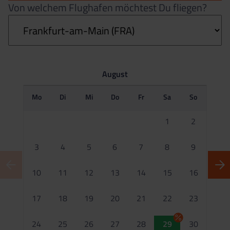
Von welchem Flughafen möchtest Du fliegen?
August
Mo
Di
Mi
Do
Fr
Sa
So
M
1
2
3
4
5
6
7
8
9
10
11
12
13
14
15
16
1
17
18
19
20
21
22
23
2
24
25
26
27
28
29
30