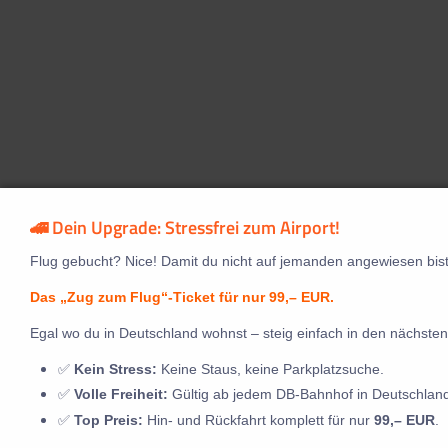
🚄 Dein Upgrade: Stressfrei zum Airport!
Flug gebucht? Nice! Damit du nicht auf jemanden angewiesen bist
Das „Zug zum Flug“-Ticket für nur 99,– EUR.
Egal wo du in Deutschland wohnst – steig einfach in den nächsten
✅
Kein Stress:
Keine Staus, keine Parkplatzsuche.
✅
Volle Freiheit:
Gültig ab jedem DB-Bahnhof in Deutschlan
✅
Top Preis:
Hin- und Rückfahrt komplett für nur
99,– EUR
.