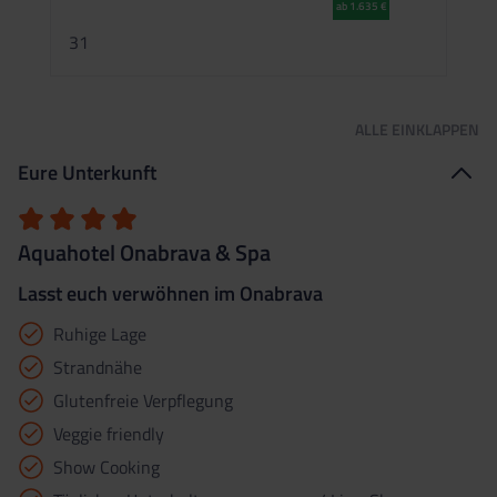
ab 1.635 €
2
31
ALLE
EINKLAPPEN
Eure Unterkunft
Aquahotel Onabrava & Spa
Lasst euch verwöhnen im Onabrava
Ruhige Lage
Strandnähe
Glutenfreie Verpflegung
Veggie friendly
Show Cooking