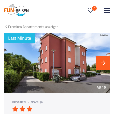
0
0
Reise/n auf deiner Merkliste
Premium Appartements anzeigen
Keine Reisen auf der Merkliste
Last Minute
AB 16
KROATIEN
NOVALJA