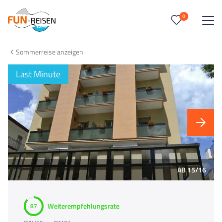
0
0
Reise/n auf deiner Merkliste
Sommerreise anzeigen
Keine Reisen auf der Merkliste
Last Minute
AB 15/16
Weiterempfehlungsrate
87