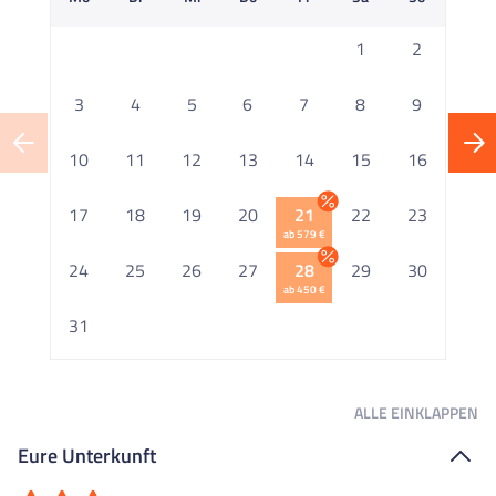
1
2
3
4
5
6
7
8
9
10
11
12
13
14
15
16
1
17
18
19
20
21
22
23
ab 579 €
2
24
25
26
27
28
29
30
ab 450 €
2
31
ALLE
EINKLAPPEN
Eure Unterkunft