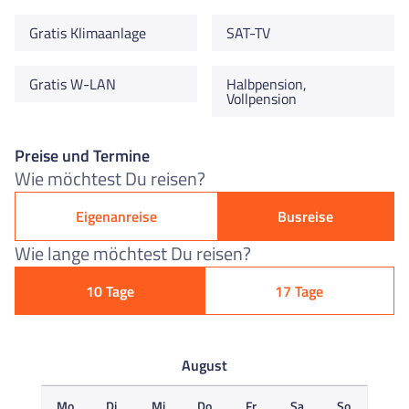
Gratis Klimaanlage
SAT-TV
Gratis W-LAN
Halbpension,
Vollpension
Preise und Termine
Wie möchtest Du reisen?
Eigenanreise
Busreise
Wie lange möchtest Du reisen?
10 Tage
17 Tage
August
Mo
Di
Mi
Do
Fr
Sa
So
M