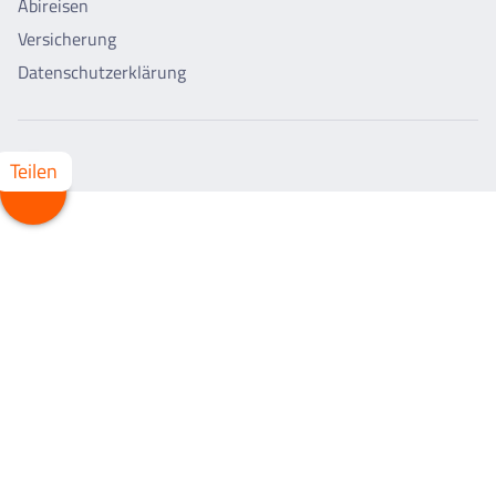
Abireisen
Versicherung
Datenschutzerklärung
Teilen
Whatsapp
Facebook
X