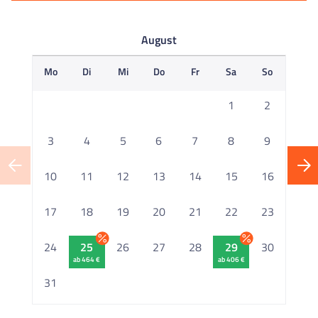
August
Mo
Di
Mi
Do
Fr
Sa
So
M
1
2
3
4
5
6
7
8
9
10
11
12
13
14
15
16
1
17
18
19
20
21
22
23
2
24
25
26
27
28
29
30
ab 464 €
ab 406 €
2
31