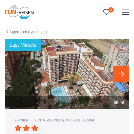
0
0
Reise/n auf deiner Merkliste
Jugendreise anzeigen
Keine Reisen auf der Merkliste
Last Minute
AB 16
SPANIEN
SANTA SUSANNA & MALGRAT DE MAR