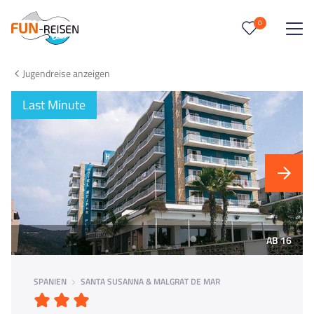
0
0
Reise/n auf deiner Merkliste
Jugendreise anzeigen
Keine Reisen auf der Merkliste
Last Minute
AB 16
SPANIEN
SANTA SUSANNA & MALGRAT DE MAR