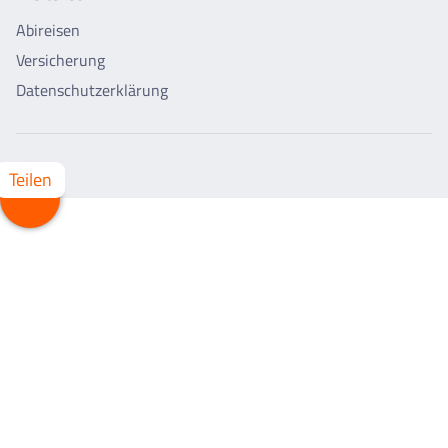
Abireisen
Versicherung
Datenschutzerklärung
Teilen
Whatsapp
Facebook
X