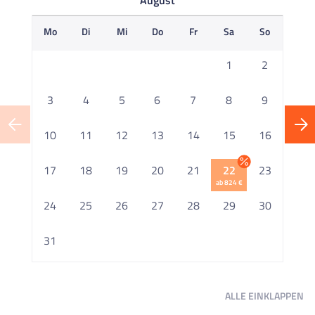
August
Mo
Di
Mi
Do
Fr
Sa
So
M
1
2
3
4
5
6
7
8
9
10
11
12
13
14
15
16
1
17
18
19
20
21
22
23
ab 824 €
2
24
25
26
27
28
29
30
2
31
ALLE
EINKLAPPEN