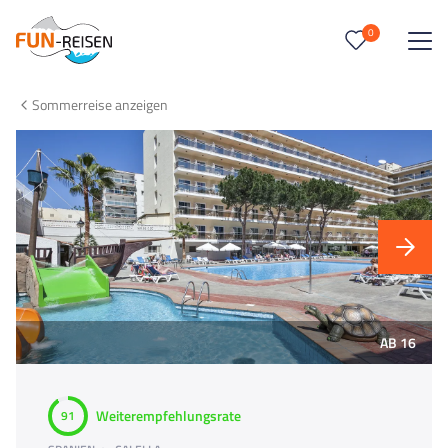
0
0
Reise/n auf deiner Merkliste
Sommerreise anzeigen
Keine Reisen auf der Merkliste
AB 16
Weiterempfehlungsrate
91