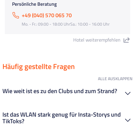
Persönliche Beratung
+49 (040) 570 065 70
Mo. - Fr.: 09:00 - 18:00 UhrSa.: 10:00 - 16:00 Uhr
Hotel weiterempfehlen
"Oasis Park Splash" teilen
Häufig gestellte Fragen
ALLE
AUSKLAPPEN
Wie weit ist es zu den Clubs und zum Strand?
Die Lage ist sehr gut Zum Strand sind’s nur ca. 450 Meter. Zur
Ist das WLAN stark genug für Insta-Storys und
Partystraße und ins Zentrum sind es nur 150 bis 350 Meter –
TikToks?
also direkt um die Ecke! Du bist sehr schnell mittendrin im
FUN-Geschehen.