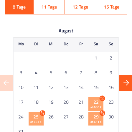
8 Tage
11 Tage
12 Tage
15 Tage
August
Mo
Di
Mi
Do
Fr
Sa
So
M
1
2
3
4
5
6
7
8
9
10
11
12
13
14
15
16
1
17
18
19
20
21
22
23
ab 680 €
2
24
25
26
27
28
29
30
ab 653 €
ab 611 €
2
31