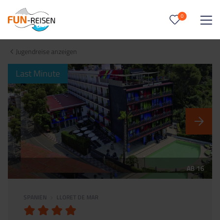
0
0
Reise/n auf deiner Merkliste
Jugendreise anzeigen
Keine Reisen auf der Merkliste
Last Minute
AB 16
SPANIEN
LLORET DE MAR