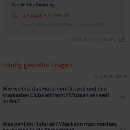
Persönliche Beratung
+49 (040) 570 065 70
Mo. - Fr.: 09:00 - 18:00 UhrSa.: 10:00 - 16:00 Uhr
Hotel weiterempfehlen
"Hotel Lloret Vibe 4*" teilen
Häufig gestellte Fragen
ALLE
AUSKLAPPEN
Wie weit ist das Hotel vom Strand und den
krassesten Clubs entfernt? Müssen wir weit
laufen?
Das Lloret Vibe hat eine super Lage. Zum Hauptstrand und zur
Was geht im Hotel ab? Was kann man machen,
mega Partymeile läufst du in wenigen Minuten. Du bist