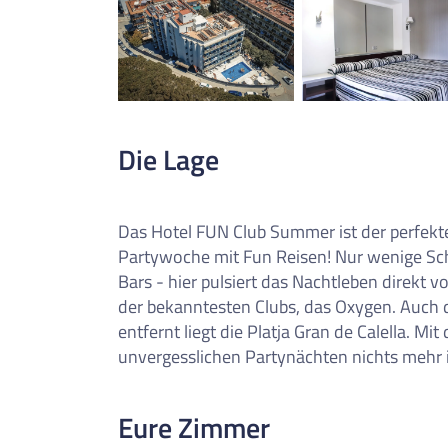
0
Reise/n auf deiner Merkl
Keine Reisen auf der Merkliste
Die Lage
Das Hotel FUN Club Summer ist der perfekt
Partywoche mit Fun Reisen! Nur wenige Sch
Bars - hier pulsiert das Nachtleben direkt v
der bekanntesten Clubs, das Oxygen. Auch d
entfernt liegt die Platja Gran de Calella. M
unvergesslichen Partynächten nichts mehr
Eure Zimmer