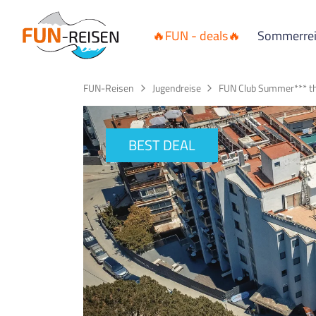
🔥FUN - deals🔥
Sommerre
FUN-Reisen
Jugendreise
FUN Club Summer*** the
BEST DEAL