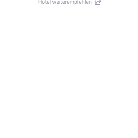
Hotel weiterempfehlen
UN Club Summer*** the place to be
Calella 2026 ***" teilen