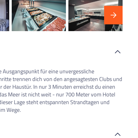
iste
der externen Inhalte akzeptierst du die
Nutzungsbedingungen
von
youtube.com.
"F
in 
Video anzeigen
Nicht erneut fragen
e Ausgangspunkt für eine unvergessliche
ritte trennen dich von den angesagtesten Clubs und
or der Haustür. In nur 3 Minuten erreichst du einen
as Meer ist nicht weit - nur 700 Meter vom Hotel
it dieser Lage steht entspannten Strandtagen und
 im Wege.