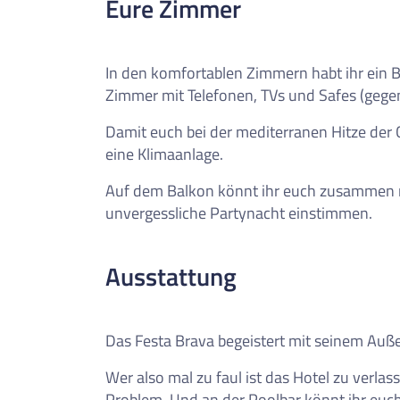
Eure Zimmer
0
Reise/n auf deiner Merkl
Keine Reisen auf der Merkliste
In den komfortablen Zimmern habt ihr ein 
Zimmer mit Telefonen, TVs und Safes (gege
Damit euch bei der mediterranen Hitze der 
eine Klimaanlage.
Auf dem Balkon könnt ihr euch zusammen m
unvergessliche Partynacht einstimmen.
Ausstattung
Das Festa Brava begeistert mit seinem Au
Wer also mal zu faul ist das Hotel zu verlas
Problem. Und an der Poolbar könnt ihr euch