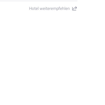
Hotel weiterempfehlen
tel Festa Brava" teilen