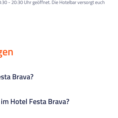
 8:30 - 20:30 Uhr geöffnet. Die Hotelbar versorgt euch
gen
esta Brava?
loret de Mar, direkt am Anfang der bekannten Discostraße. C
 im Hotel Festa Brava?
Minuten zu Fuß, perfekte Voraussetzungen für Party und St