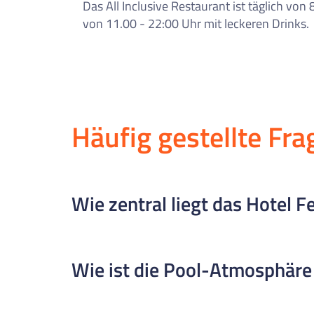
Das All Inclusive Restaurant ist täglich von
von 11.00 - 22:00 Uhr mit leckeren Drinks.
Häufig gestellte Fra
Wie zentral liegt das Hotel F
Das Hotel Festa Brava liegt sehr zentral in L
Wie ist die Pool-Atmosphäre
entfernt, und zum Strand sind es etwa 5–10 