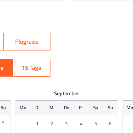
Flugreise
ge
15 Tage
September
So
Mo
Di
Mi
Do
Fr
Sa
So
M
2
1
2
3
4
5
6