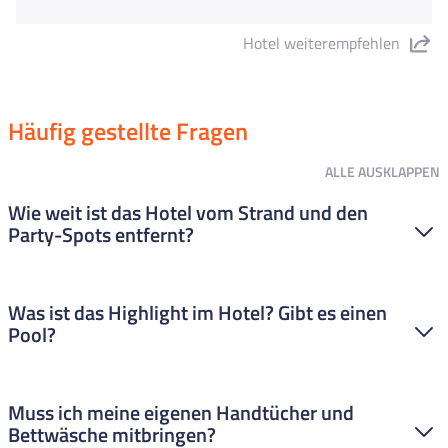
Hotel weiterempfehlen
"Hotel Espanya" teilen
Häufig gestellte Fragen
ALLE
AUSKLAPPEN
Wie weit ist das Hotel vom Strand und den
Party-Spots entfernt?
Die Lage ist mega. Das Hotel Espanya liegt super zentral. Zum
Was ist das Highlight im Hotel? Gibt es einen
Strand sind es nur ein paar Meter (nur die Bahnschienen
Pool?
trennen euch), und die Bars und Clubs erreicht ihr einfach zu
Fuß. Ihr seid mittendrin im Geschehen!
Das Hotel hat eine
Dachterrasse mit Infinity-Pool
– perfekter
Muss ich meine eigenen Handtücher und
Ausblick für eure Insta-Storys und zum Entspannen am
Bettwäsche mitbringen?
Wasser.