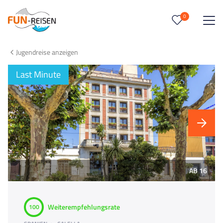
0
0
Reise/n auf deiner Merkliste
Jugendreise anzeigen
Keine Reisen auf der Merkliste
Last Minute
AB 16
Weiterempfehlungsrate
100