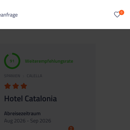
0
eanfrage
Weiterempfehlungsrate
91
SPANIEN
CALELLA
Hotel Catalonia
Abreisezeitraum
Aug 2026 - Sep 2026
%