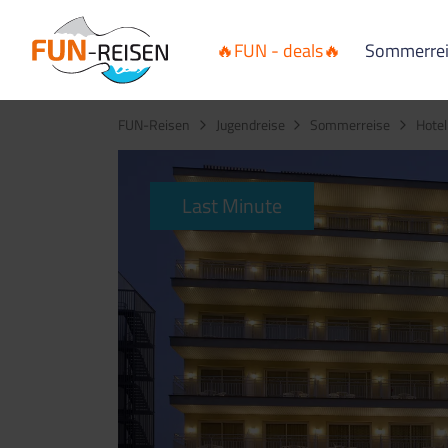
🔥FUN - deals🔥
Sommerre
FUN-Reisen
Jugendreise
Sommerreise
Hotel
Last Minute