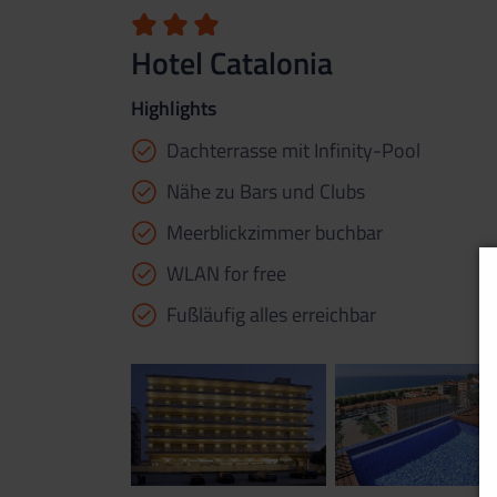
Hotel Catalonia
Highlights
Dachterrasse mit Infinity-Pool
Nähe zu Bars und Clubs
Meerblickzimmer buchbar
WLAN for free
Fußläufig alles erreichbar