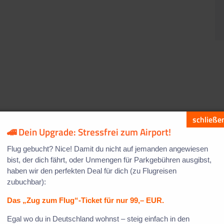
"Ho
🚄 Dein Upgrade: Stressfrei zum Airport!
Flug gebucht? Nice! Damit du nicht auf jemanden angewiesen
bist, der dich fährt, oder Unmengen für Parkgebühren ausgibst,
haben wir den perfekten Deal für dich (zu Flugreisen
zubuchbar):
Das „Zug zum Flug“-Ticket für nur 99,– EUR.
Egal wo du in Deutschland wohnst – steig einfach in den