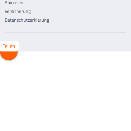
Abireisen
Versicherung
Datenschutzerklärung
Teilen
Whatsapp
Facebook
X