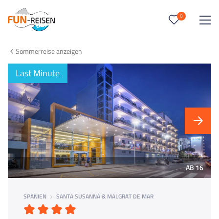
0
0
Reise/n auf deiner Merkliste
Sommerreise anzeigen
Keine Reisen auf der Merkliste
Last Minute
AB 16
SPANIEN
SANTA SUSANNA & MALGRAT DE MAR