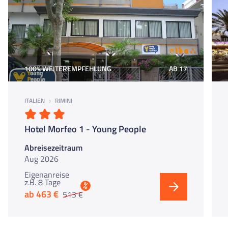
100% WEITEREMPFEHLUNG
AB 17
ITALIEN
RIMINI
Hotel Morfeo 1 - Young People
Abreisezeitraum
Aug 2026
Eigenanreise
z.B. 8 Tage
%
ab 463 €
513 €