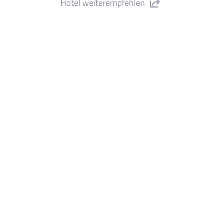
Hotel weiterempfehlen
UN Club Summer*** the place to be
Calella 2026 ***" teilen