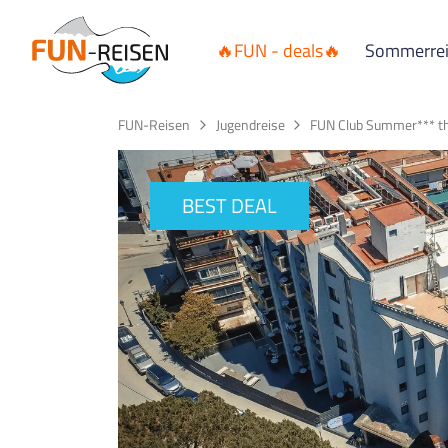
🔥FUN - deals🔥
Sommerre
FUN-Reisen
Jugendreise
FUN Club Summer*** the
BEST DEAL