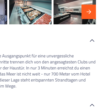
iste
der externen Inhalte akzeptierst du die
Nutzungsbedingungen
von
youtube.com.
"F
in 
Video anzeigen
Nicht erneut fragen
e Ausgangspunkt für eine unvergessliche
ritte trennen dich von den angesagtesten Clubs und
or der Haustür. In nur 3 Minuten erreichst du einen
as Meer ist nicht weit - nur 700 Meter vom Hotel
it dieser Lage steht entspannten Strandtagen und
 im Wege.