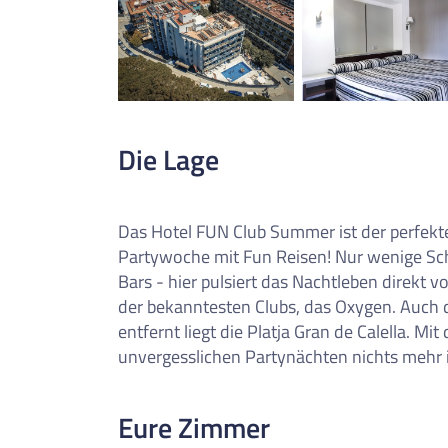
0
Reise/n auf deiner Merkl
Keine Reisen auf der Merkliste
Die Lage
Das Hotel FUN Club Summer ist der perfekt
Partywoche mit Fun Reisen! Nur wenige Sch
Bars - hier pulsiert das Nachtleben direkt v
der bekanntesten Clubs, das Oxygen. Auch d
entfernt liegt die Platja Gran de Calella. M
unvergesslichen Partynächten nichts mehr
Eure Zimmer