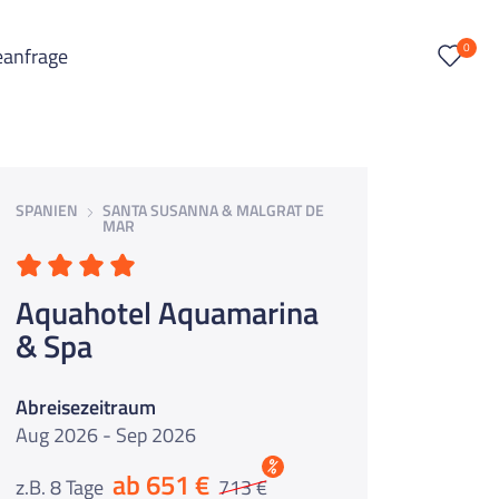
0
eanfrage
SPANIEN
SANTA SUSANNA & MALGRAT DE
MAR
Aquahotel Aquamarina
& Spa
Abreisezeitraum
Aug 2026 - Sep 2026
%
ab 651 €
z.B. 8 Tage
713 €