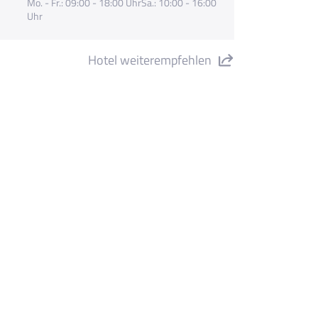
Mo. - Fr.: 09:00 - 18:00 UhrSa.: 10:00 - 16:00
Uhr
Hotel weiterempfehlen
quahotel Aquamarina & Spa" teilen