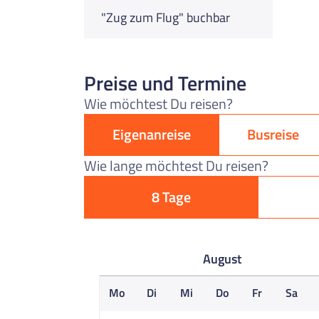
"Zug zum Flug" buchbar
Preise und Termine
Wie möchtest Du reisen?
Eigenanreise
Busreise
Wie lange möchtest Du reisen?
8 Tage
August
Mo
Di
Mi
Do
Fr
Sa