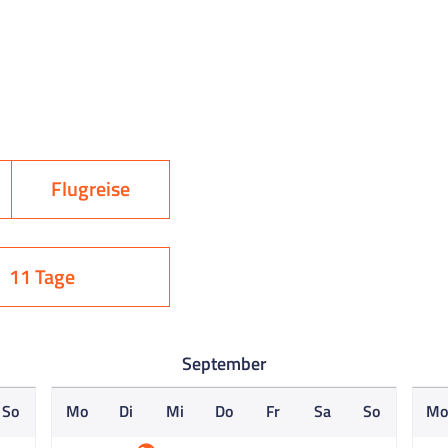
Flugreise
11 Tage
September
So
Mo
Di
Mi
Do
Fr
Sa
So
M