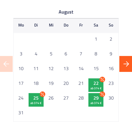
August
Mo
Di
Mi
Do
Fr
Sa
So
M
1
2
3
4
5
6
7
8
9
10
11
12
13
14
15
16
1
17
18
19
20
21
22
23
ab 374 €
2
24
25
26
27
28
29
30
ab 374 €
ab 374 €
2
31