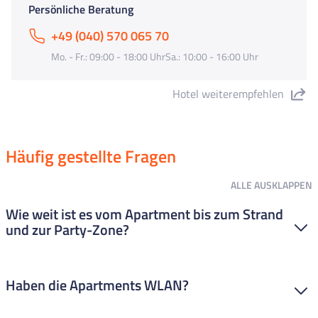
Persönliche Beratung
+49 (040) 570 065 70
Mo. - Fr.: 09:00 - 18:00 UhrSa.: 10:00 - 16:00 Uhr
Hotel weiterempfehlen
"Appartements Safari" teilen
Häufig gestellte Fragen
ALLE
AUSKLAPPEN
Wie weit ist es vom Apartment bis zum Strand
und zur Party-Zone?
Der Vorteil des Appartements Safari:
Die zentrale Lage.
Zum
Haben die Apartments WLAN?
großen Sandstrand sind es nur
200 Meter
und die Clubs und
Bars erreichst du in nur 1 Minute. Du bist mitten im
Geschehen.