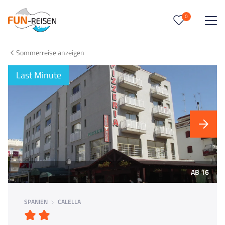
0
0
Reise/n auf deiner Merkliste
Sommerreise anzeigen
Keine Reisen auf der Merkliste
Last Minute
AB 16
SPANIEN
CALELLA