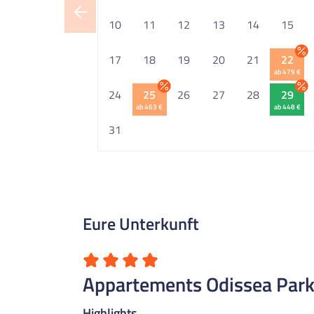
10
11
12
13
14
15
17
18
19
20
21
22
ab 479 €
24
25
26
27
28
29
ab 463 €
ab 448 €
31
Eure Unterkunft
Appartements Odissea Par
Highlights