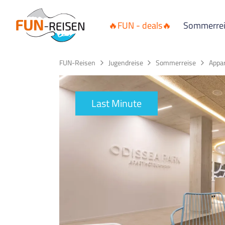
🔥FUN - deals🔥
Sommerre
FUN-Reisen
Jugendreise
Sommerreise
Appa
Last Minute