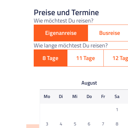
Preise und Termine
Wie möchtest Du reisen?
Eigenanreise
Busreise
Wie lange möchtest Du reisen?
8 Tage
11 Tage
12 Ta
August
Mo
Di
Mi
Do
Fr
Sa
1
3
4
5
6
7
8