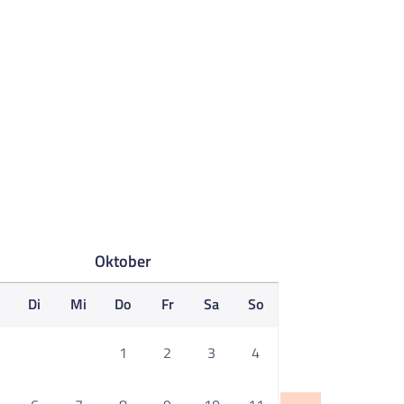
Oktober
o
Di
Mi
Do
Fr
Sa
So
1
2
3
4