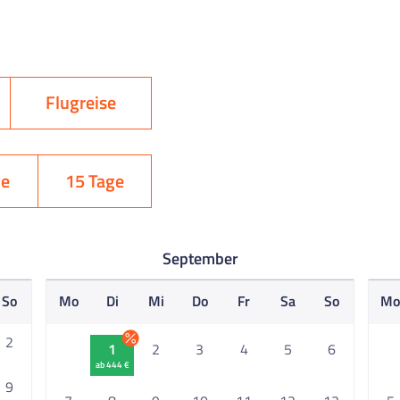
Flugreise
ge
15 Tage
September
So
Mo
Di
Mi
Do
Fr
Sa
So
M
2
1
2
3
4
5
6
ab 444 €
9