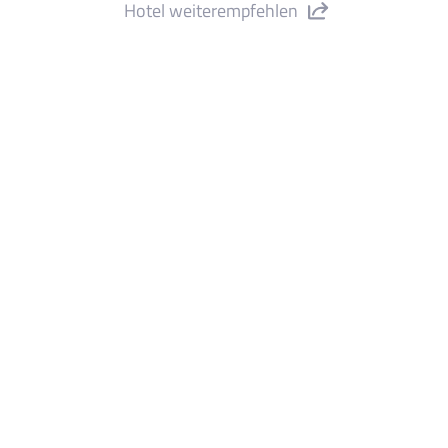
Hotel weiterempfehlen
ppartements Odissea Park" teilen