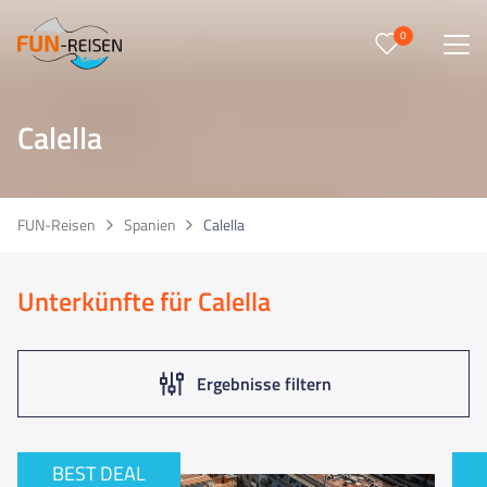
0
0
Reise/n auf deiner Merkliste
Calella
Keine Reisen auf der Merkliste
FUN-Reisen
Spanien
Calella
Unterkünfte für Calella
Ergebnisse filtern
BEST DEAL