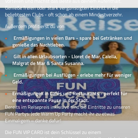
Vorteilen und machst das Beste aus deinem Aufenthalt.
Genieße freien oder stark vergünstigten Eintritt in die
beliebtesten Clubs - oft schon ab einem Mindestverzehr.
Außerdem profitierst du von:
Ermäßigungen in vielen Bars - spare bei Getränken und
genieße das Nachtleben.
Gilt in allen Urlaubsorten - Lloret de Mar, Calella,
Malgrat de Mar & Santa Susanna.
Ermäßigungen bei Ausflügen - erlebe mehr für weniger
Geld.
Ermäßigungen in Cafés und Restaurants - perfekt für
eine entspannte Pause in der Stadt.
Bereits im Reisepreis inklusive sind die Eintritte zu unseren
FUN Partys. Jede Warm Up Party macht ihr zu etwas
Einmaligem – danke dafür!
Die FUN VIP CARD ist dein Schlüssel zu einem