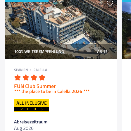
100% WEITEREMPFEHLUNG
AB 15
SPANIEN
CALELLA
FUN Club Summer
*** the pla
ce to be in
Calella 202
ALL INCLUSIVE
6 ***
PLUS
Abreisezeitraum
Aug 2026