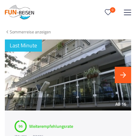
0
0
Reise/n auf deiner Merkliste
Sommerreise anzeigen
Keine Reisen auf der Merkliste
Last Minute
AB 16
Weiterempfehlungsrate
96