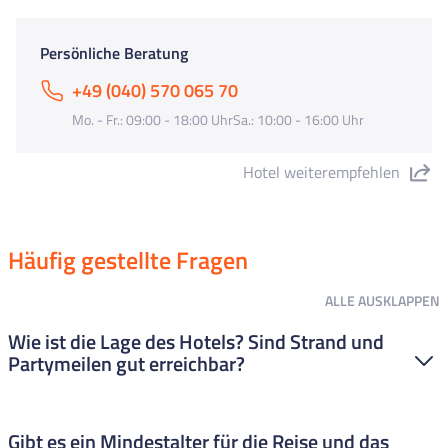
Persönliche Beratung
+49 (040) 570 065 70
Mo. - Fr.: 09:00 - 18:00 UhrSa.: 10:00 - 16:00 Uhr
Hotel weiterempfehlen
"Hotel Zurigo" teilen
Häufig gestellte Fragen
ALLE
AUSKLAPPEN
Wie ist die Lage des Hotels? Sind Strand und
Partymeilen gut erreichbar?
Das Hotel Zurigo liegt in Rivazzurra di Rimini und damit sehr
Gibt es ein Mindestalter für die Reise und das
zentral! Der Strand ist super nah dran – du kannst ihn in