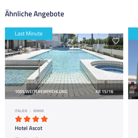
Der Check-In ist meistens am frühen Nachmittag. Wenn ihr
Welcome-Meeting am Anreisetag vorgestellt.
früher ankommt, ist das kein Problem: Das Hotel hat einen
Ähnliche Angebote
Gepäckraum, wo du deinen Koffer abstellen kannst. So kannst
du schon mal zum Pool oder Strand, bis dein Zimmer fertig ist!
Last Minute
100% WEITEREMPFEHLUNG
AB 15/16
ITALIEN
RIMINI
Hotel Ascot