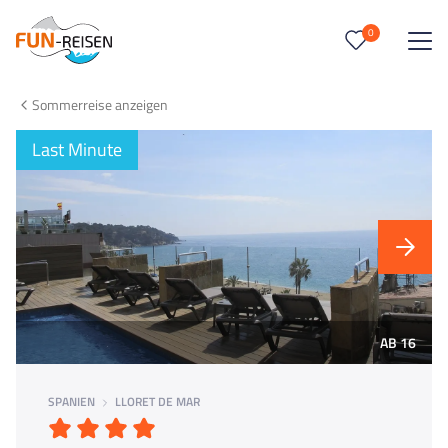
0
0
Reise/n auf deiner Merkliste
Sommerreise anzeigen
Keine Reisen auf der Merkliste
Last Minute
AB 16
SPANIEN
LLORET DE MAR