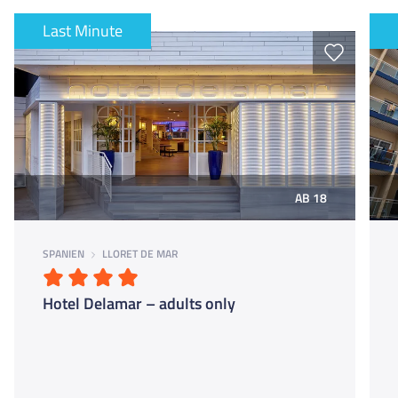
gilt: Folge den Hinweisen der FUN-Teamer, dann steht einem
gelungenen Urlaub nichts im Weg.
Last Minute
AB 18
SPANIEN
LLORET DE MAR
Hotel Delamar – adults only