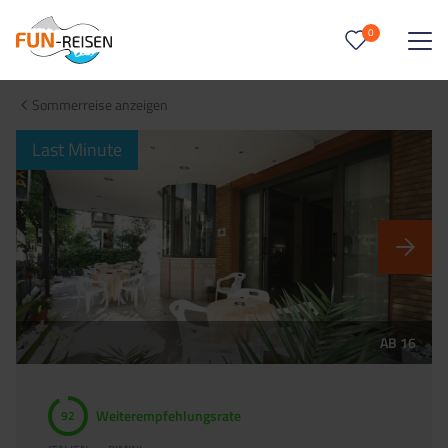
0
0
Reise/n auf deiner Merkliste
Sommerreise anzeigen
Keine Reisen auf der Merkliste
Last Minute
AB 16
Weiterempfehlungsrate
92