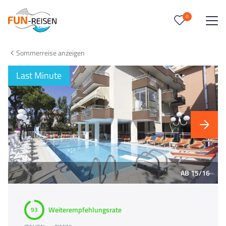
0
0
Reise/n auf deiner Merkliste
Sommerreise anzeigen
Keine Reisen auf der Merkliste
Last Minute
AB 15/16
Weiterempfehlungsrate
93