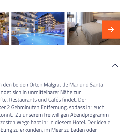
iste
en den beiden Orten Malgrat de Mar und Santa
ndet sich in unmittelbarer Nähe zur
fte, Restaurants und Cafés findet. Der
nter 2 Gehminuten Entfernung, sodass ihr euch
 könnt. Zu unserem freiwilligen Abendprogramm
ürzesten Wege habt ihr in diesem Hotel. Der ideale
bung zu erkunden, im Meer zu baden oder