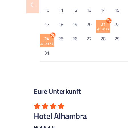
10
11
12
13
14
15
17
18
19
20
21
22
ab 1.622 €
24
25
26
27
28
29
ab 1.467 €
31
Eure Unterkunft
Hotel Alhambra
Highlights