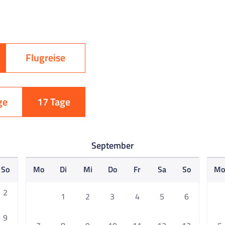
Flugreise
ge
17 Tage
September
So
Mo
Di
Mi
Do
Fr
Sa
So
M
2
1
2
3
4
5
6
9