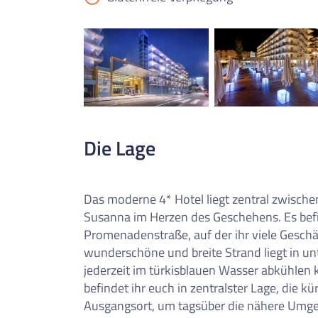
0
Reise/n auf deiner Merkl
Keine Reisen auf der Merkliste
Die Lage
Das moderne 4* Hotel liegt zentral zwisch
Susanna im Herzen des Geschehens. Es befi
Promenadenstraße, auf der ihr viele Geschä
wunderschöne und breite Strand liegt in u
jederzeit im türkisblauen Wasser abkühlen
befindet ihr euch in zentralster Lage, die k
Ausgangsort, um tagsüber die nähere Umge