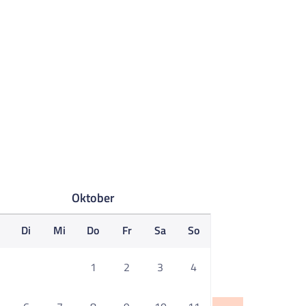
Oktober
o
Di
Mi
Do
Fr
Sa
So
1
2
3
4