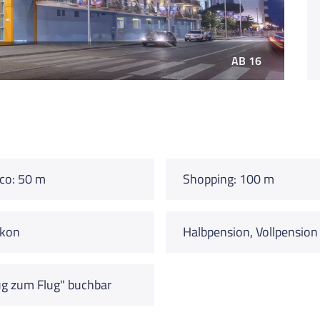
AB 16
co: 50 m
Shopping: 100 m
lkon
Halbpension, Vollpension
g zum Flug" buchbar