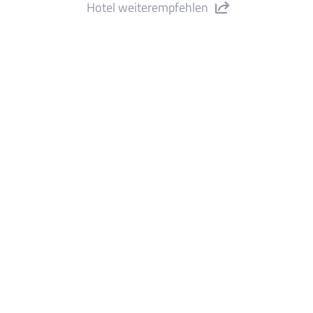
Hotel weiterempfehlen
otel Alhambra" teilen