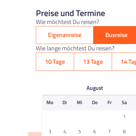
Preise und Termine
Wie möchtest Du reisen?
Eigenanreise
Busreise
Wie lange möchtest Du reisen?
10 Tage
13 Tage
14 Ta
August
Mo
Di
Mi
Do
Fr
Sa
1
3
4
5
6
7
8