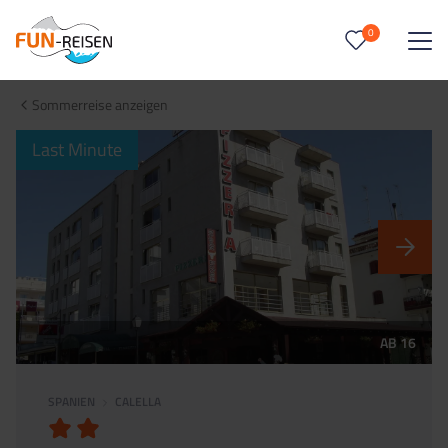
0
0
Reise/n auf deiner Merkliste
Sommerreise anzeigen
Keine Reisen auf der Merkliste
Last Minute
AB 16
SPANIEN
CALELLA