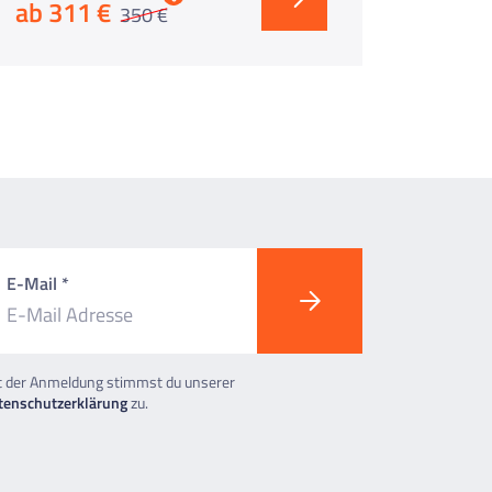
ab 311 €
z.B. 8 
350 €
E-Mail *
t der Anmeldung stimmst du unserer
tenschutzerklärung
zu.