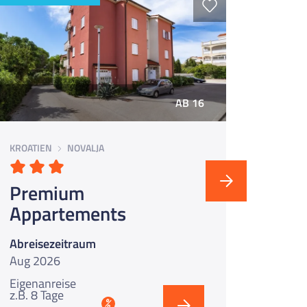
AB 16
92% W
KROATIEN
NOVALJA
ITALIEN
Premium
Hote
Appartements
Abreisezeitraum
Abreis
Aug 2026
Aug 2
Eigenanreise
z.B. 8 Tage
Eigena
%