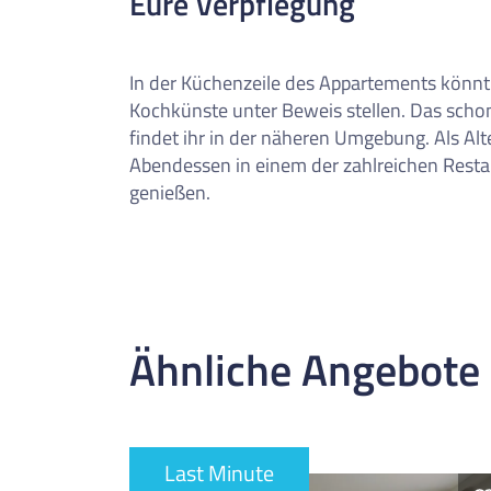
Eure Verpflegung
0
Reise/n auf deiner Merkl
Keine Reisen auf der Merkliste
In der Küchenzeile des Appartements könnt 
Kochkünste unter Beweis stellen. Das scho
findet ihr in der näheren Umgebung. Als Alt
Abendessen in einem der zahlreichen Resta
genießen.
Ähnliche Angebote
Last Minute