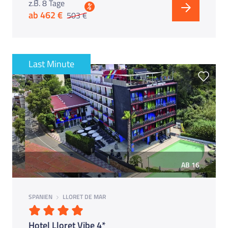
z.B. 8 Tage
%
ab 462 €
503 €
Last Minute
AB 16
SPANIEN
LLORET DE MAR
Hotel Lloret Vibe 4*