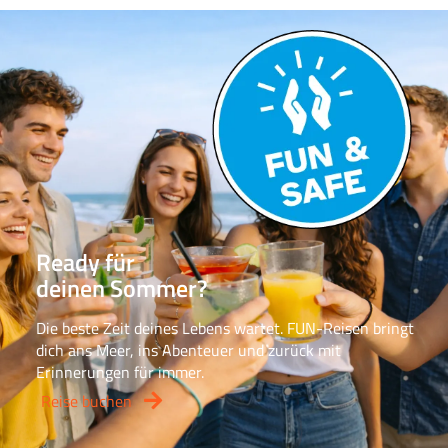
Ready für
deinen Sommer?
Die beste Zeit deines Lebens wartet. FUN-Reisen bringt
dich ans Meer, ins Abenteuer und zurück mit
Erinnerungen für immer.
Reise buchen