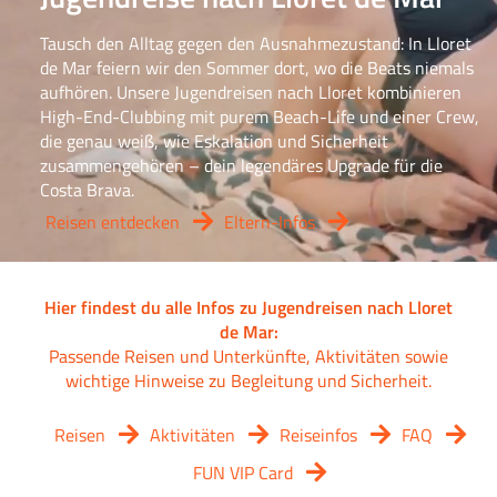
Tausch den Alltag gegen den Ausnahmezustand: In Lloret
de Mar feiern wir den Sommer dort, wo die Beats niemals
aufhören. Unsere Jugendreisen nach Lloret kombinieren
High-End-Clubbing mit purem Beach-Life und einer Crew,
die genau weiß, wie Eskalation und Sicherheit
zusammengehören – dein legendäres Upgrade für die
Costa Brava.
Reisen entdecken
Eltern-Infos
Hier findest du alle Infos zu Jugendreisen nach Lloret
de Mar:
Passende Reisen und Unterkünfte, Aktivitäten sowie
wichtige Hinweise zu Begleitung und Sicherheit.
Reisen
Aktivitäten
Reiseinfos
FAQ
FUN VIP Card